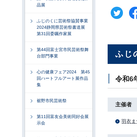
品展
ふじのくに芸術祭協賛事業
2024静岡県芸術祭書道展
第31回委嘱作家展
第44回富士宮市民芸術祭舞
ふじ
台部門事業
心の健康フェア2024 第45
令和6
回ハートフルアート展作品
集
裾野市民芸術祭
主催者
第11回富友会美術同好会展
羽衣ま
示会