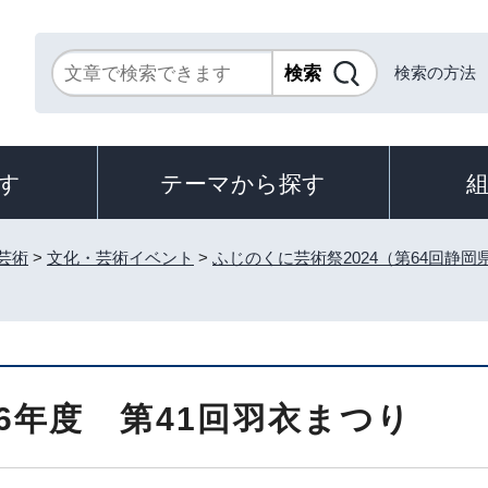
検索の方法
す
テーマから探す
芸術
>
文化・芸術イベント
>
ふじのくに芸術祭2024（第64回静岡
6年度 第41回羽衣まつり