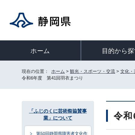
目的から探
ホーム
現在の位置：
ホーム
>
観光・スポーツ・交流
>
文化・
令和6年度 第41回羽衣まつり
「ふじのくに芸術祭協賛事
令和
業」について
第50回静岡県障害者文化作