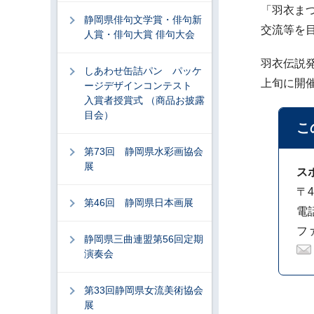
「羽衣ま
静岡県俳句文学賞・俳句新
交流等を
人賞・俳句大賞 俳句大会
羽衣伝説
しあわせ缶詰パン パッケ
上旬に開
ージデザインコンテスト
入賞者授賞式 （商品お披露
目会）
こ
第73回 静岡県水彩画協会
展
ス
〒4
第46回 静岡県日本画展
電話
ファ
静岡県三曲連盟第56回定期
演奏会
第33回静岡県女流美術協会
展