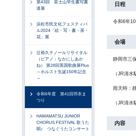
第43回 富士山学生書写書
日程
道展
令和6年1
浜松市民文化フェスティバ
ル2024「絵・写・書・茶・
花」展
会場
辻裕久テノールリサイタル
（ピアノ：なかにしあか
静岡市三
ね） 第28回英国歌曲展Plus
～ホルスト生誕150年記念
（JR清
～
雨天時：
令和6年度 第41回羽衣ま
つり
（JR清水
HAMAMATSU JUNIOR
CHORUS FESTIVAL 歌うた
内容
唄♪ つなぐうたコンサート