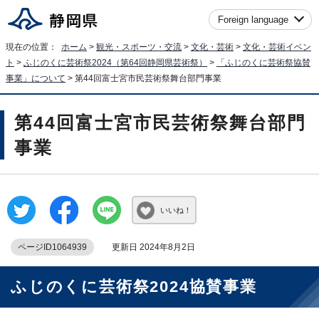
Foreign language
現在の位置：
ホーム
>
観光・スポーツ・交流
>
文化・芸術
>
文化・芸術イベン
ト
>
ふじのくに芸術祭2024（第64回静岡県芸術祭）
>
「ふじのくに芸術祭協賛
事業」について
> 第44回富士宮市民芸術祭舞台部門事業
第44回富士宮市民芸術祭舞台部門
事業
いいね！
ページID1064939
更新日 2024年8月2日
ふじのくに芸術祭2024協賛事業