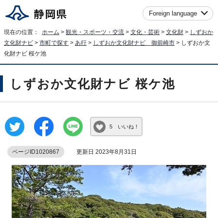
Foreign language
現在の位置：
ホーム
>
観光・スポーツ・交流
>
文化・芸術
>
文化財
>
しずおか
文化財ナビ
>
市町で探す
>
あ行
>
しずおか文化財ナビ 御前崎市
> しずおか文
化財ナビ 桜ケ池
しずおか文化財ナビ 桜ケ池
5 いいね！
ページID1020867
更新日 2023年8月31日