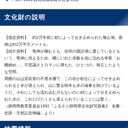
文化財の説明
【指定資料】 約2万年前に砂によってせき止められた堰止湖。面
積は約2万平方メートル。
【紹介資料】 竜神が棲むとも、信州の諏訪湖に通じているとも
いう。竜神に供えるため、櫃にいれた赤飯を池に沈める奇祭「お
櫃納め」。不思議さとロマンに満ちた、ひとつの、独立したよう
な空間。
周囲の山は泥岩室の不透水層で、この谷が砂丘によってせき止め
られると水が湛えられ、山に繁る樹木も水の涵養を助けているよ
うだ。それにしても流れ込む川もないのに砂によってせき止めら
れた水が、これだけたくさん湛えられていることには驚く。
（静岡県教育委員会1992『ふるさと静岡県文化財写真集2 名勝・
史跡・天然記念物編』より）