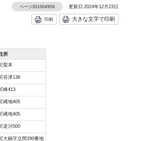
更新日 2024年12月23日
ページID1004959
大きな文字で印刷
印刷
住所
町梨本
町谷津138
町峰413
町縄地405
町縄地405
町逆川500
町大鍋字立間390番地