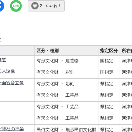
2 いいね！
覧
区分・種別
指定区分
所在
隧道
有形文化財 ・ 建造物
国指定
河津
伝来諸像
有形文化財 ・ 彫刻
国指定
河津
一面観音立像
有形文化財 ・ 彫刻
県指定
河津
有形文化財 ・ 工芸品
県指定
河津
有形文化財 ・ 工芸品
県指定
河津
有形文化財 ・ 工芸品
県指定
河津
守神社の神楽
民俗文化財 ・ 無形民俗文化財
県指定
河津