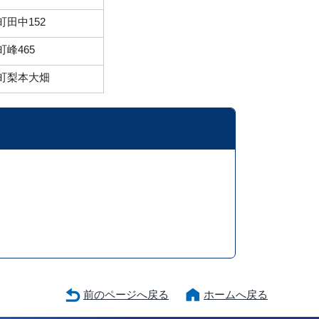
町田中152
町峰465
町梨本大畑
前のページへ戻る
ホームへ戻る