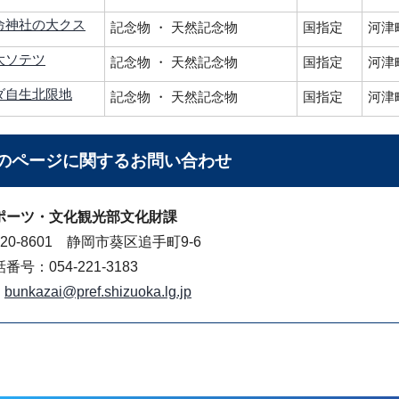
命神社の大クス
記念物 ・ 天然記念物
国指定
河津
大ソテツ
記念物 ・ 天然記念物
国指定
河津
ダ自生北限地
記念物 ・ 天然記念物
国指定
河津
のページに関する
お問い合わせ
ポーツ・文化観光部文化財課
20-8601 静岡市葵区追手町9-6
番号：054-221-3183
bunkazai@pref.shizuoka.lg.jp