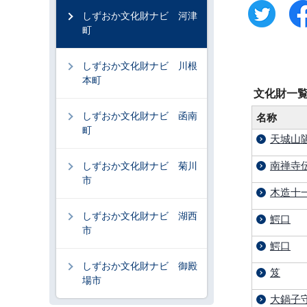
しずおか文化財ナビ 河津
町
しずおか文化財ナビ 川根
本町
文化財一
しずおか文化財ナビ 函南
名称
町
天城山
南禅寺
しずおか文化財ナビ 菊川
市
木造十
しずおか文化財ナビ 湖西
鰐口
市
鰐口
しずおか文化財ナビ 御殿
笈
場市
大鍋子