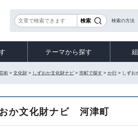
検索の方法
す
テーマから探す
芸術
>
文化財
>
しずおか文化財ナビ
>
市町で探す
>
か行
> しず
おか文化財ナビ 河津町