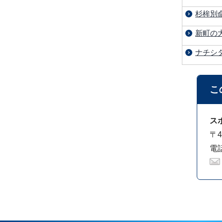
杉桙別
新町の
ナチシ
こ
ス
〒4
電話