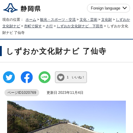
Foreign language
現在の位置：
ホーム
>
観光・スポーツ・交流
>
文化・芸術
>
文化財
>
しずおか
文化財ナビ
>
市町で探す
>
さ行
>
しずおか文化財ナビ 下田市
> しずおか文化
財ナビ 了仙寺
しずおか文化財ナビ 了仙寺
1 いいね！
ページID1020769
更新日 2023年11月4日