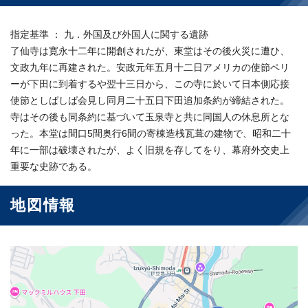
指定基準 ： 九．外国及び外国人に関する遺跡
了仙寺は寛永十二年に開創されたが、東堂はその後火災に遭ひ、
文政九年に再建された。安政元年五月十二日アメリカの使節ペリ
ーが下田に到着するや翌十三日から、この寺に於いて日本側応接
使節としばしば会見し同月二十五日下田追加条約が締結された。
寺はその後も同条約に基づいて玉泉寺と共に同国人の休息所とな
った。本堂は間口5間奥行6間の寄棟造桟瓦葺の建物で、昭和二十
年に一部は破壊されたが、よく旧規を存してをり、幕府外交史上
重要な史跡である。
地図情報