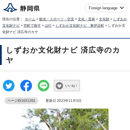
Foreign language
現在の位置：
ホーム
>
観光・スポーツ・交流
>
文化・芸術
>
文化財
>
しずおか
文化財ナビ
>
市町で探す
>
は行
>
しずおか文化財ナビ 東伊豆町
> しずおか文
化財ナビ 済広寺のカヤ
しずおか文化財ナビ 済広寺のカ
ヤ
いいね！
ページID1021262
更新日 2023年11月3日