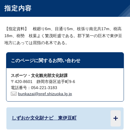
指定内容
【指定資料】 根廻り6m、目通り5m、枝張り南北共17m、樹高
18m、樹勢 枝葉よく繁茂旺盛である。郡下第一の巨木で東伊豆
地方にあっては屈指の名木である。
このページに関する
お問い合わせ
スポーツ・文化観光部文化財課
〒420-8601 静岡市葵区追手町9-6
電話番号：054-221-3183
bunkazai@pref.shizuoka.lg.jp
しずおか文化財ナビ 東伊豆町