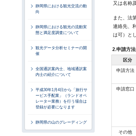
又は名称
静岡県における観光交流の動
向
また、法
連絡先、
静岡県における観光の流動実
態と満足度調査について
は可）と
観光データ分析セミナーの開
2.申請方法
催
区分
全国通訳案内士、地域通訳案
申請方
内士の紹介について
申請窓
平成30年1月4日から「旅行サ
ービス手配業」（ランドオペ
レーター業務）を行う場合は
登録が必要になります
静岡県の山のグレーディング
その