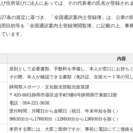
及び住所並びに法人にあっては、その代表者の氏名が登録され
第27条の規定に基づき、「全国通訳案内士登録簿」は、公衆の
利用目的等を「全国通訳案内士登録簿閲覧簿」に記載の上、事
しています。
内容
法
原則として必要書類、手数料を準備し、本人が窓口にお持ちく
その際、本人が確認できる書類（免許証、在留カード等の写
口
静岡県スポーツ・文化観光部観光政策課
〒420-8601静岡市葵区追手町9番6号静岡県庁東館11階
電話：054-221-3638
受付時間：月曜日から金曜日（祝日、年末年始を除く）
9時30分から17時00分（12時00分から13時00分を除く）
他
来所する際には、大変ご面倒ですが、事前に電話にてご連絡