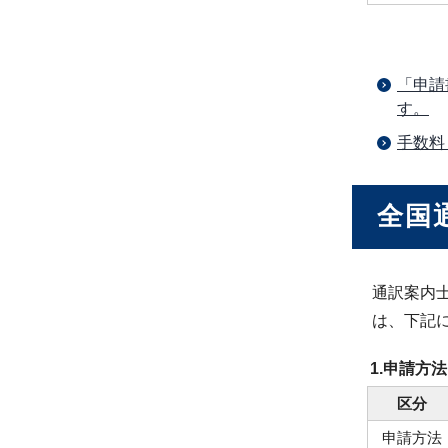
「申請
す。
手数料
全国
通訳案内
は、下記
1.申請方法
区分
申請方法