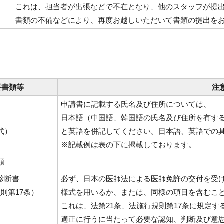
これは、担当者が出張などで不在となり、他のスタッフが提
書類の不備などにより、再度お越しいただいて書類の提出を
要書類等
注
申請書に記載する氏名及び住所については、
日本語（中国語、韓国語の氏名及び住所を有す
様式）
と英語を併記してください。日本語、英語での
※記載例は表の下に掲載しております。
類
診断書
必ず、日本の医師法による医師免許の交付を受
則第17条）
様式を用いるか、または、同様の項目を含むこ
これは、法第21条、法施行規則第17条に規定
適正に行うに当たって必要な認知、判断及び意