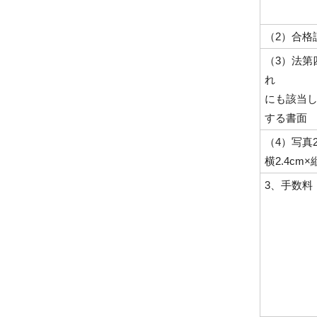
（2）合格
（3）法第
れ
にも該当
する書面
（4）写真
横2.4cm×
3、手数料