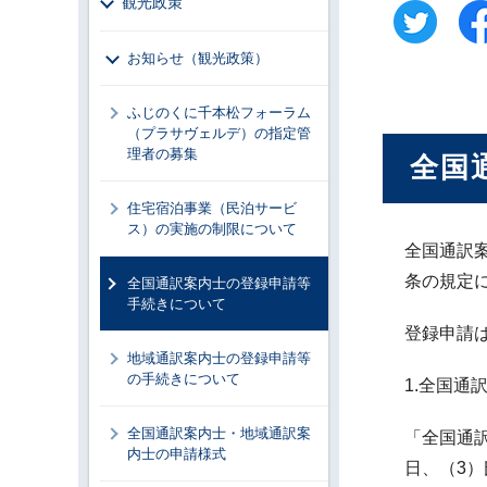
観光政策
お知らせ（観光政策）
ふじのくに千本松フォーラム
（プラサヴェルデ）の指定管
理者の募集
全国
住宅宿泊事業（民泊サービ
ス）の実施の制限について
全国通訳
条の規定
全国通訳案内士の登録申請等
手続きについて
登録申請
地域通訳案内士の登録申請等
の手続きについて
1.全国通
全国通訳案内士・地域通訳案
「全国通
内士の申請様式
日、（3