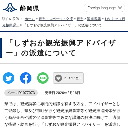
Foreign language
現在の位置：
ホーム
>
観光・スポーツ・交流
>
観光
>
観光振興
>
お知らせ（観
光振興課）
> 「しずおか観光振興アドバイザー」の派遣について
「しずおか観光振興アドバイザ
ー」の派遣について
2 いいね！
ページID1077073
更新日 2026年2月16日
県では、観光誘客に専門的知識を有する方を、アドバイザーとし
て登録し、県及び市町が行う観光振興事業等や観光推進団体が行
う商品企画や誘客促進事業等で必要な課題の解決に向けて、適切
な指導・助言を行う「しずおか観光振興アドバイザー」を派遣し