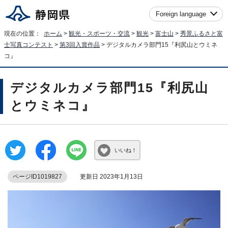
Foreign language
現在の位置：
ホーム
>
観光・スポーツ・交流
>
観光
>
富士山
>
秀景ふるさと富
士写真コンテスト
>
第3回入賞作品
> デジタルカメラ部門15『利尻山とウミネ
コ』
デジタルカメラ部門15『利尻山
とウミネコ』
いいね！
ページID1019827
更新日 2023年1月13日