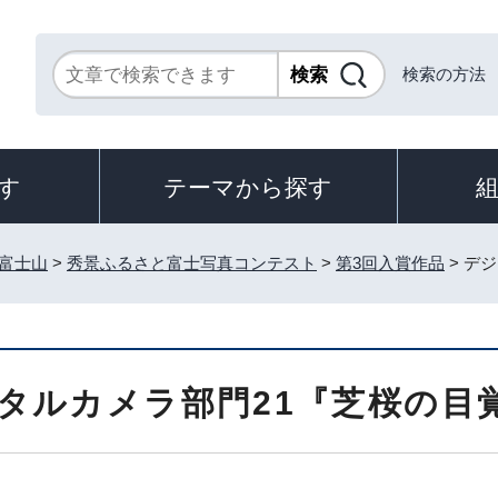
検索の方法
す
テーマから探す
富士山
>
秀景ふるさと富士写真コンテスト
>
第3回入賞作品
> デ
タルカメラ部門21『芝桜の目