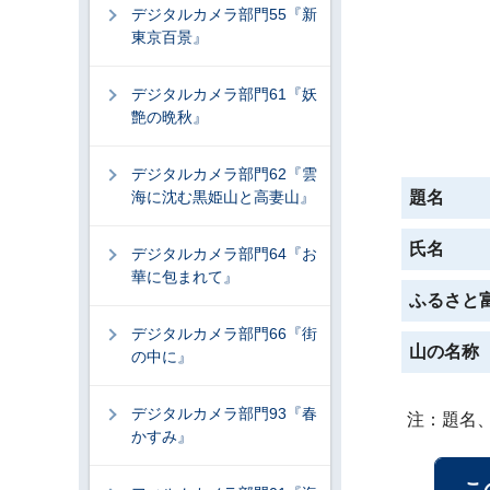
デジタルカメラ部門55『新
東京百景』
デジタルカメラ部門61『妖
艶の晩秋』
デジタルカメラ部門62『雲
海に沈む黒姫山と高妻山』
題名
氏名
デジタルカメラ部門64『お
華に包まれて』
ふるさと
デジタルカメラ部門66『街
山の名称
の中に』
デジタルカメラ部門93『春
注：題名
かすみ』
こ