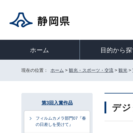
目的から探
ホーム
現在の位置：
ホーム
>
観光・スポーツ・交流
>
観光
>
第3回入賞作品
デジ
フィルムカメラ部門07『春
の日差しを受けて』