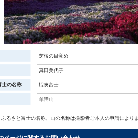
芝桜の目覚め
真田美代子
富士の名称
蝦夷富士
羊蹄山
、ふるさと富士の名称、山の名称は撮影者ご本人の申請により
のページに関する
お問い合わせ