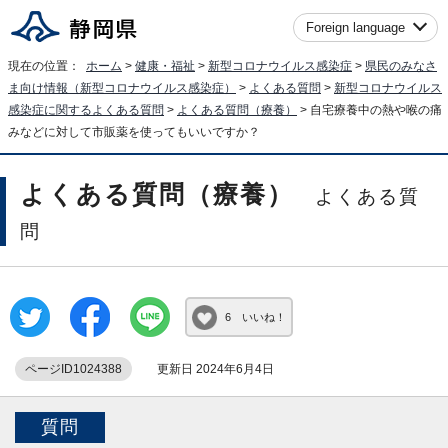
Foreign language
現在の位置：
ホーム
>
健康・福祉
>
新型コロナウイルス感染症
>
県民のみなさ
ま向け情報（新型コロナウイルス感染症）
>
よくある質問
>
新型コロナウイルス
感染症に関するよくある質問
>
よくある質問（療養）
> 自宅療養中の熱や喉の痛
みなどに対して市販薬を使ってもいいですか？
よくある質問（療養）
よくある質
問
6 いいね！
ページID1024388
更新日 2024年6月4日
質問