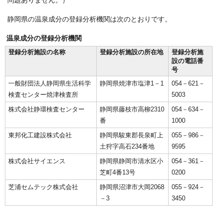
問題ありません。）
静岡県の温泉成分の登録分析機関は次のとおりです。
温泉成分の登録分析機関
登録分析施設の名称
登録分析施設の所在地
登録分析施
設の電話番
号
一般財団法人静岡県生活科学
静岡県焼津市塩津1－1
054－621－
検査センター焼津検査所
5003
株式会社静環検査センター
静岡県藤枝市高柳2310
054－634－
番
1000
東邦化工建設株式会社
静岡県駿東郡長泉町上
055－986－
土狩字高石234番地
9595
株式会社サイエンス
静岡県静岡市清水区小
054－361－
芝町4番13号
0200
芝浦セムテック株式会社
静岡県沼津市大岡2068
055－924－
－3
3450