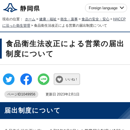
Foreign language
現在の位置：
ホーム
>
健康・福祉
>
衛生・薬事
>
食品の安全・安心
>
HACCP
に沿った衛生管理
> 食品衛生法改正による営業の届出制度について
食品衛生法改正による営業の届出
制度について
いいね！
ページID1049956
更新日 2023年2月1日
届出制度について