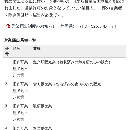
食品衛生法改正に伴い、令和3年6月1日から営業届出制度が創設さ
れました。営業許可の対象となっていない業種も、一部の営業者
を除き保健所へ届出が必要です。
営業届出制度のお知らせ（静岡県） （PDF 525.5KB）
営業届出業種一覧
番
区分
業種
号
1
旧許可業
魚介類販売業（包装済みの魚介類のみの販売）
種であっ
た営業
2
旧許可業
食肉販売業（包装済みの食肉のみの販売）
種であっ
た営業
3
旧許可業
乳類販売業
種であっ
た営業
4
旧許可業
氷雪販売業