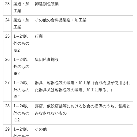
23
製造・加
卵選別包装業
工業
24
製造・加
その他の食料品製造・加工業
工業
25
1～24以
行商
外のもの
※2
26
1～24以
集団給食施設
外のもの
※2
27
1～24以
器具、容器包装の製造・加工業（合成樹脂が使用され
外のもの
た器具又は容器包装の製造、加工に限る。）
※2
28
1～24以
露店、仮設店舗等における飲食の提供のうち、営業と
外のもの
みなされないもの
※2
29
1～24以
その他
外のもの