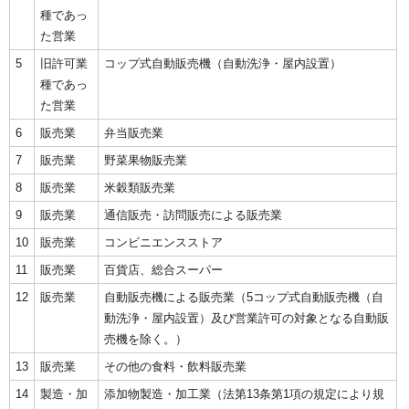
種であっ
た営業
5
旧許可業
コップ式自動販売機（自動洗浄・屋内設置）
種であっ
た営業
6
販売業
弁当販売業
7
販売業
野菜果物販売業
8
販売業
米穀類販売業
9
販売業
通信販売・訪問販売による販売業
10
販売業
コンビニエンスストア
11
販売業
百貨店、総合スーパー
12
販売業
自動販売機による販売業（5コップ式自動販売機（自
動洗浄・屋内設置）及び営業許可の対象となる自動販
売機を除く。）
13
販売業
その他の食料・飲料販売業
14
製造・加
添加物製造・加工業（法第13条第1項の規定により規