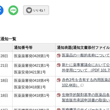
いいね！
連通知一覧
通知番号等
通知表題(通知文書添付ファイル
医薬品の一般的名称について （P
28日
医薬薬審発0428第1号
新たに薬事審議会において公
21日
医薬薬審発0421第1号
外使用について （PDF 101.
医薬安発0421第1号
赤色3号を含有する内用医薬品
18日
医薬薬審発0418第4号
102.4KB）
医薬安発0418第1号
生物学的製剤基準の医薬品各
18日
医薬薬審発0418第1号
製造販売承認申請書の取扱いについ
医療機器のサイバーセキュリ