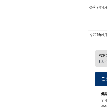
令和7年4
令和7年4
PD
しい
こ
健
〒4