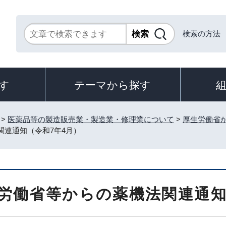
検索の方法
す
テーマから探す
>
医薬品等の製造販売業・製造業・修理業について
>
厚生労働省
関連通知（令和7年4月）
労働省等からの薬機法関連通知