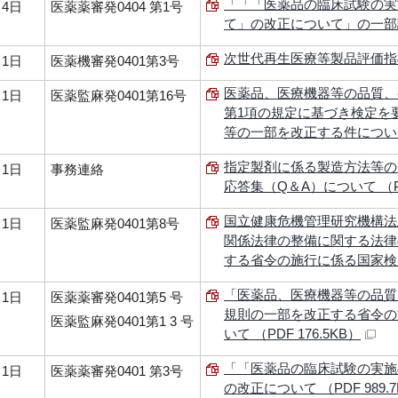
「「「医薬品の臨床試験の実
月4日
医薬薬審発0404 第1号
て」の改正について」の一部訂正
次世代再生医療等製品評価指標の
月1日
医薬機審発0401第3号
医薬品、医療機器等の品質、
月1日
医薬監麻発0401第16号
第1項の規定に基づき検定を
等の一部を改正する件について （
指定製剤に係る製造方法等の
月1日
事務連絡
応答集（Q＆A）について （PDF
国立健康危機管理研究機構法
月1日
医薬監麻発0401第8号
関係法律の整備に関する法律
する省令の施行に係る国家検定の
「医薬品、医療機器等の品質
月1日
医薬薬審発0401第5 号
規則の一部を改正する省令の
医薬監麻発0401第1 3 号
いて （PDF 176.5KB）
「「医薬品の臨床試験の実施
月1日
医薬薬審発0401 第3号
の改正について （PDF 989.