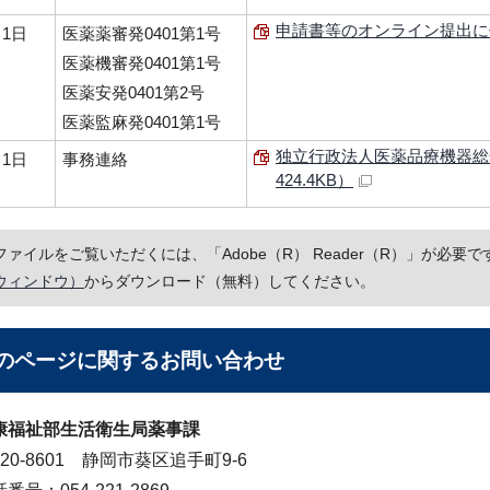
申請書等のオンライン提出に係る
月1日
医薬薬審発0401第1号
医薬機審発0401第1号
医薬安発0401第2号
医薬監麻発0401第1号
独立行政法人医薬品療機器総
月1日
事務連絡
424.4KB）
Fファイルをご覧いただくには、「Adobe（R） Reader（R）」が必
ウィンドウ）
からダウンロード（無料）してください。
のページに関する
お問い合わせ
康福祉部生活衛生局薬事課
20-8601 静岡市葵区追手町9-6