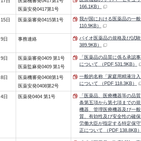
17日
医薬機審発0417第1号
166.1KB）
医薬安発0417第1号
我が国における医薬品の一般的
15日
医薬薬審発0415第1号
110.9KB）
バイオ医薬品の規格及び試験
月9日
事務連絡
389.9KB）
「医薬品の品質に係る承認事
月9日
医薬薬審発0409 第1号
について （PDF 531.9KB）
医薬監麻発0409 第1号
一般的名称「家庭用精液注入
月8日
医薬機審発0408第1号
について （PDF 118.3KB）
医薬安発0408第2号
「医薬品、医療機器等の品質
月4日
医薬発0404 第1号
条第五項から第七項までの規
機器、管理医療機器及び一般
質、有効性及び安全性の確保
労働大臣が指定する特定保守
正について （PDF 138.8KB