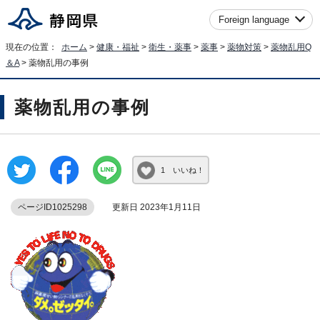
Foreign language
現在の位置：
ホーム
>
健康・福祉
>
衛生・薬事
>
薬事
>
薬物対策
>
薬物乱用Q
＆A
> 薬物乱用の事例
薬物乱用の事例
1 いいね！
ページID1025298
更新日 2023年1月11日