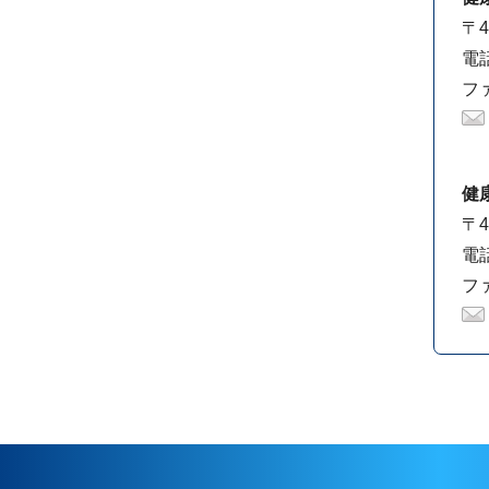
〒4
電話
ファ
健
〒4
電話
ファ