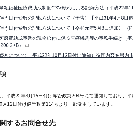
単独福祉医療費助成制度CSV形式による記録方法（平成22年11月版）
伴う日付変数の記載方法について（予告）【平成31年4月8日追加】 
伴う日付変数の記載方法について【令和元年5月8日追加】 （PDF 
医療費助成事業の現物給付に係る医療機関等の事務手続き（平成
208.2KB）
続きについて（平成22年10月12日付け通知）※同内容を県内市町
項
、平成22年3月15日付け厚管政第204号にて通知しており、
10月12日付け健管政第114号より一部変更しています。
関するお問合せ先