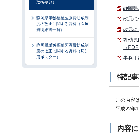
取扱要領）
静岡県
静岡県単独福祉医療費助成制
改元に
度の改正に関する資料（医療
改元に
費明細書一覧）
乳幼児
静岡県単独福祉医療費助成制
（PDF 
度の改正に関する資料（周知
用ポスター）
事務手
特記事
この内容は
平成22年
内容に