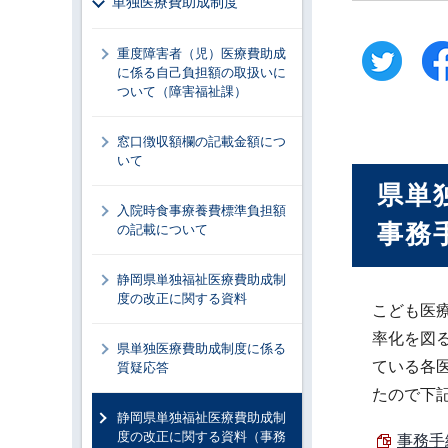
単独医療費助成制度
重度障害者（児）医療費助成
に係る自己負担額の取扱いに
ついて（障害福祉課）
窓口徴収額欄の記載金額につ
いて
県単
入院時食事療養費標準負担額
事務
の記載について
静岡県単独福祉医療費助成制
度の改正に関する資料
こども医
率化を図
県単独医療費助成制度に係る
ている各
質疑応答
たので下
静岡県単独福祉医療費助成制
度の改正に関する資料（事務
事務手