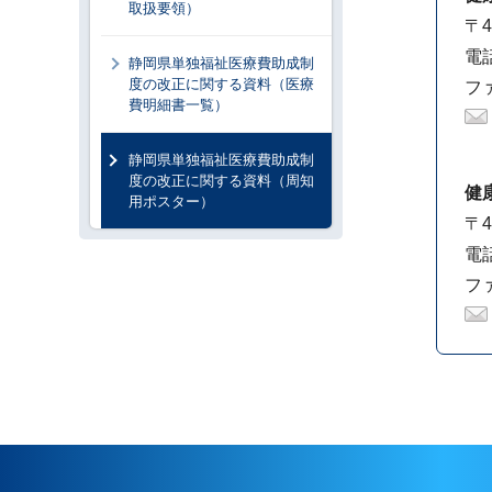
取扱要領）
〒4
電話
静岡県単独福祉医療費助成制
度の改正に関する資料（医療
ファ
費明細書一覧）
静岡県単独福祉医療費助成制
度の改正に関する資料（周知
健
用ポスター）
〒4
電話
ファ