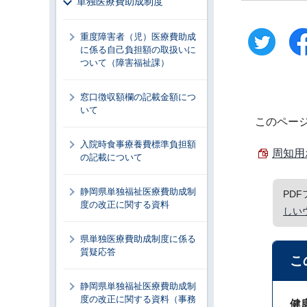
単独医療費助成制度
重度障害者（児）医療費助成
に係る自己負担額の取扱いに
ついて（障害福祉課）
窓口徴収額欄の記載金額につ
いて
このペー
入院時食事療養費標準負担額
周知用ポ
の記載について
静岡県単独福祉医療費助成制
PD
度の改正に関する資料
しい
県単独医療費助成制度に係る
質疑応答
こ
静岡県単独福祉医療費助成制
度の改正に関する資料（事務
健