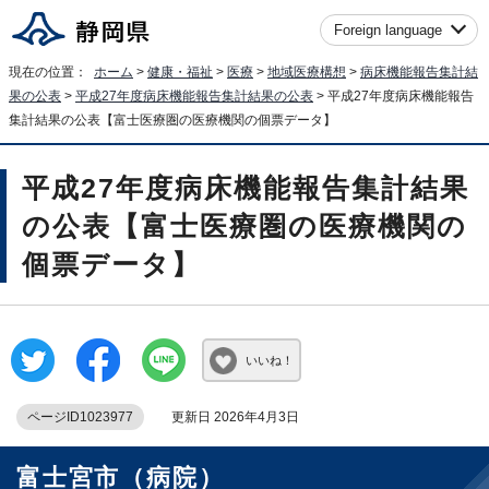
Foreign language
現在の位置：
ホーム
>
健康・福祉
>
医療
>
地域医療構想
>
病床機能報告集計結
果の公表
>
平成27年度病床機能報告集計結果の公表
> 平成27年度病床機能報告
集計結果の公表【富士医療圏の医療機関の個票データ】
平成27年度病床機能報告集計結果
の公表【富士医療圏の医療機関の
個票データ】
いいね！
ページID1023977
更新日 2026年4月3日
富士宮市（病院）