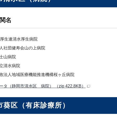
関名
岡厚生連清水厚生病院
人社団健寿会山の上病院
士山病院
立清水病院
政法人地域医療機能推進機構桜ヶ丘病院
タ（静岡市清水区 病院） （zip 422.8KB）
市葵区（有床診療所）