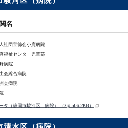
市駿河区（病院）
関名
人社団宝徳会小鹿病院
療福祉センター児童部
野病院
生会総合病院
洲会病院
院
タ（静岡市駿河区 病院） （zip 506.2KB）
市清水区（病院）