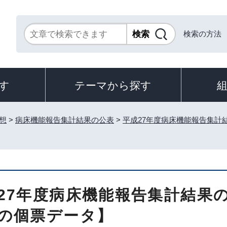
検索の方法
す
テーマから探す
想
>
病床機能報告集計結果の公表
>
平成27年度病床機能報告集計
27年度病床機能報告集計結果
の個票データ】