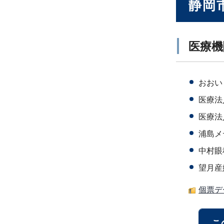
静岡
医療機
おおい
医療法
医療法
浦島メ
中村眼
望月産
個票デ
こ