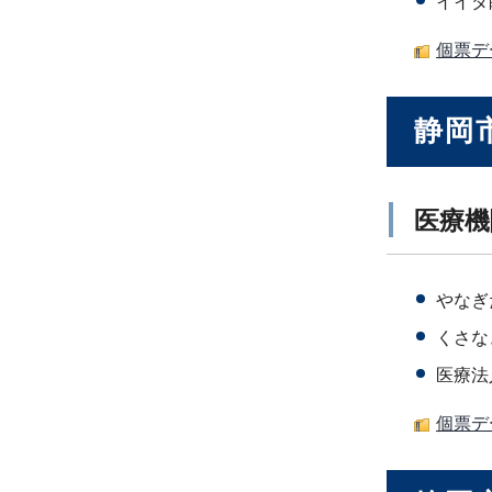
イイダ
個票デ
静岡
医療機
やなぎ
くさな
医療法
個票デ