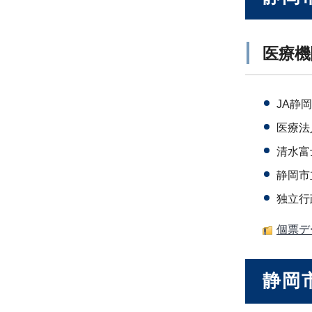
医療機
JA静
医療法
清水富
静岡市
独立行
個票デー
静岡