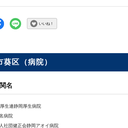
いいね！
市葵区（病院）
関名
岡厚生連静岡厚生病院
名病院
人社団健正会静岡アオイ病院