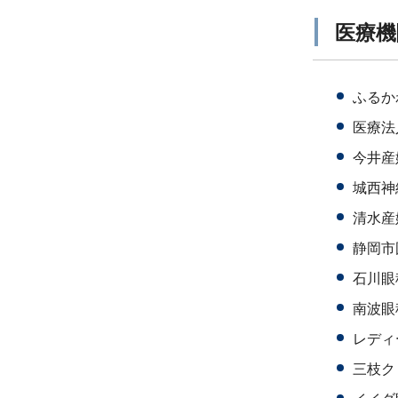
医療機
ふるか
医療法
今井産
城西神
清水産
静岡市
石川眼
南波眼
レディ
三枝ク