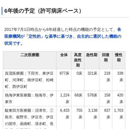
6年後の予定（許可病床ベース）
2017年7月1日時点から6年経過した時点の機能の予定として、
各
医療機関が「定性的」な基準に基づき、自主的に選択した機能の
状況です。
二次医療圏
全体
高度
急性期
回復
慢性
急性
期
期
期
賀茂医療圏：下田市、東伊豆
877床
0床
321床
218
338
町、河津町、南伊豆町、松崎
床
床
町、西伊豆町
熱海伊東医療圏：熱海市、伊
1,224
68床
578床
158
420
東市
床
床
床
駿東田方医療圏：沼津市、三
6,433
755
3,138
837
1,703
島市、裾野市、伊豆市、伊豆
床
床
床
床
床
の国市、函南町、清水町、長