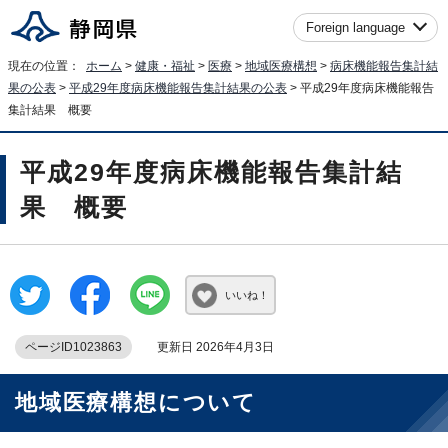
Foreign language
現在の位置：
ホーム
>
健康・福祉
>
医療
>
地域医療構想
>
病床機能報告集計結
果の公表
>
平成29年度病床機能報告集計結果の公表
> 平成29年度病床機能報告
集計結果 概要
平成29年度病床機能報告集計結
果 概要
いいね！
ページID1023863
更新日 2026年4月3日
地域医療構想について