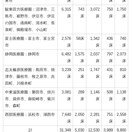
東市
床
床
床
駿東田方医療圏：沼津市、三
6,315
743
3,072
750
1,750
島市、裾野市、伊豆市、伊豆
床
床
床
床
床
の国市、函南町、清水町、長
泉町、御殿場市、小山町
富士医療圏：富士市、富士宮
2,576
58床
1,342
436
740
市
床
床
床
床
静岡医療圏：静岡市
6,482
1,575
2,037
797
2,073
床
床
床
床
床
志太榛原医療圏：島田市、焼
3,239
251
1,747
431
810
津市、藤枝市、牧之原市、吉
床
床
床
床
床
田町、川根本町
中東遠医療圏：磐田市、掛川
3,081
289
1,146
508
1,138
市、袋井市、御前崎市、菊川
床
床
床
床
床
市、森町
西部医療圏：浜松市、湖西市
7,640
2,050
2,281
751
2,558
床
床
床
床
床
計
31,349
5,030
12,530
3,989
9,800