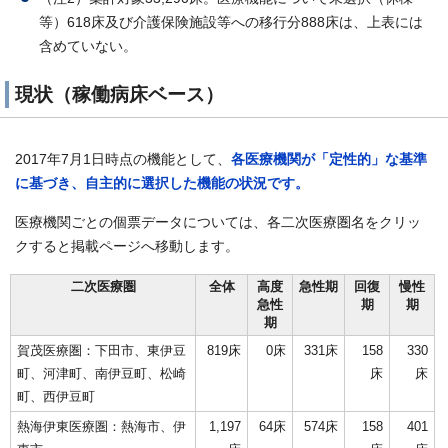
等）618床及び介護保険施設等への移行分888床は、上表には
含めていない。
現状（稼働病床ベース）
2017年7月1日時点の機能として、
各医療機関が「定性的」な基準
に基づき、自主的に選択した機能の状況です。
医療機関ごとの個票データについては、各二次医療圏名をクリッ
クすると掲載ページへ移動します。
二次医療圏
全体
高度
急性期
回復
慢性
急性
期
期
期
賀茂医療圏：下田市、東伊豆
819床
0床
331床
158
330
町、河津町、南伊豆町、松崎
床
床
町、西伊豆町
熱海伊東医療圏：熱海市、伊
1,197
64床
574床
158
401