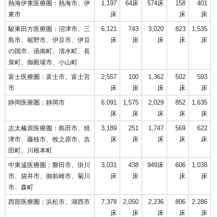
熱海伊東医療圏：熱海市、伊
1,197
64床
574床
158
401
東市
床
床
床
駿東田方医療圏：沼津市、三
6,121
743
3,020
823
1,535
島市、裾野市、伊豆市、伊豆
床
床
床
床
床
の国市、函南町、清水町、長
泉町、御殿場市、小山町
富士医療圏：富士市、富士宮
2,557
100
1,362
502
593
市
床
床
床
床
床
静岡医療圏：静岡市
6,091
1,575
2,029
852
1,635
床
床
床
床
床
志太榛原医療圏：島田市、焼
3,189
251
1,747
569
622
津市、藤枝市、牧之原市、吉
床
床
床
床
床
田町、川根本町
中東遠医療圏：磐田市、掛川
3,031
438
949床
606
1,038
市、袋井市、御前崎市、菊川
床
床
床
床
市、森町
西部医療圏：浜松市、湖西市
7,378
2,050
2,236
806
2,286
床
床
床
床
床