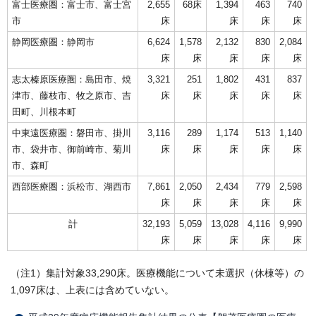
富士医療圏：富士市、富士宮
2,655
68床
1,394
463
740
市
床
床
床
床
静岡医療圏：静岡市
6,624
1,578
2,132
830
2,084
床
床
床
床
床
志太榛原医療圏：島田市、焼
3,321
251
1,802
431
837
津市、藤枝市、牧之原市、吉
床
床
床
床
床
田町、川根本町
中東遠医療圏：磐田市、掛川
3,116
289
1,174
513
1,140
市、袋井市、御前崎市、菊川
床
床
床
床
床
市、森町
西部医療圏：浜松市、湖西市
7,861
2,050
2,434
779
2,598
床
床
床
床
床
計
32,193
5,059
13,028
4,116
9,990
床
床
床
床
床
（注1）集計対象33,290床。医療機能について未選択（休棟等）の
1,097床は、上表には含めていない。