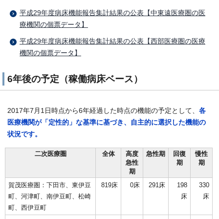
平成29年度病床機能報告集計結果の公表【中東遠医療圏の医
療機関の個票データ】
平成29年度病床機能報告集計結果の公表【西部医療圏の医療
機関の個票データ】
6年後の予定（稼働病床ベース）
2017年7月1日時点から6年経過した時点の機能の予定として、
各
医療機関が「定性的」な基準に基づき、自主的に選択した機能の
状況です。
二次医療圏
全体
高度
急性期
回復
慢性
急性
期
期
期
賀茂医療圏：下田市、東伊豆
819床
0床
291床
198
330
町、河津町、南伊豆町、松崎
床
床
町、西伊豆町