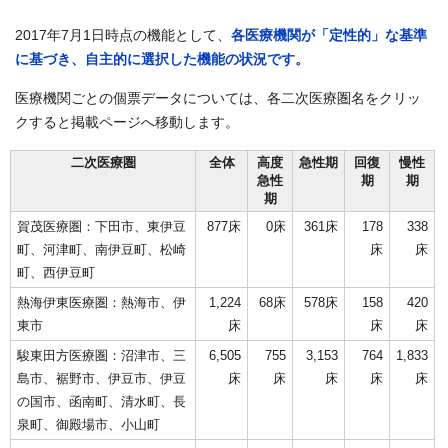
2017年7月1日時点の機能として、
各医療機関が「定性的」な基準
に基づき、自主的に選択した機能の状況です。
医療機関ごとの個票データについては、各二次医療圏名をクリッ
クすると掲載ページへ移動します。
二次医療圏
全体
高度
急性期
回復
慢性
急性
期
期
期
賀茂医療圏：下田市、東伊豆
877床
0床
361床
178
338
町、河津町、南伊豆町、松崎
床
床
町、西伊豆町
熱海伊東医療圏：熱海市、伊
1,224
68床
578床
158
420
東市
床
床
床
駿東田方医療圏：沼津市、三
6,505
755
3,153
764
1,833
島市、裾野市、伊豆市、伊豆
床
床
床
床
床
の国市、函南町、清水町、長
泉町、御殿場市、小山町