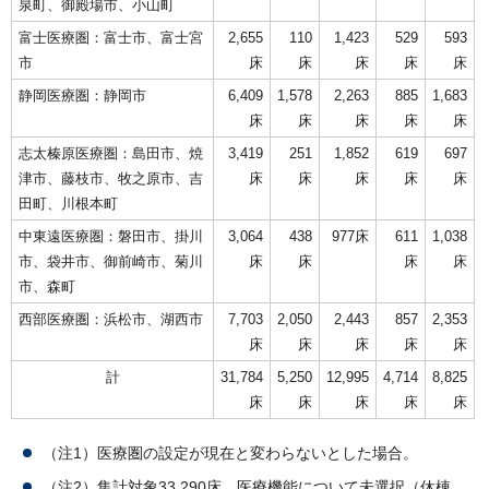
泉町、御殿場市、小山町
富士医療圏：富士市、富士宮
2,655
110
1,423
529
593
市
床
床
床
床
床
静岡医療圏：静岡市
6,409
1,578
2,263
885
1,683
床
床
床
床
床
志太榛原医療圏：島田市、焼
3,419
251
1,852
619
697
津市、藤枝市、牧之原市、吉
床
床
床
床
床
田町、川根本町
中東遠医療圏：磐田市、掛川
3,064
438
977床
611
1,038
市、袋井市、御前崎市、菊川
床
床
床
床
市、森町
西部医療圏：浜松市、湖西市
7,703
2,050
2,443
857
2,353
床
床
床
床
床
計
31,784
5,250
12,995
4,714
8,825
床
床
床
床
床
（注1）医療圏の設定が現在と変わらないとした場合。
（注2）集計対象33,290床。医療機能について未選択（休棟