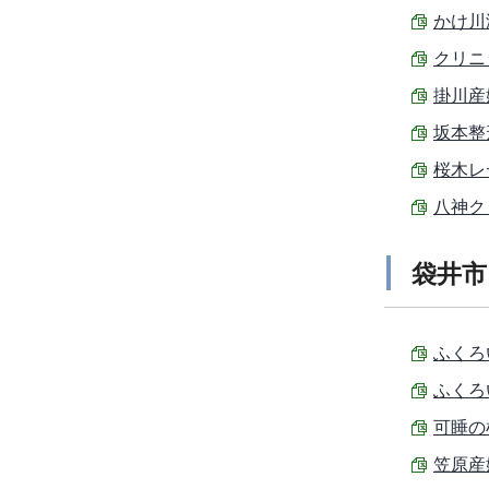
かけ川海
クリニッ
掛川産婦
坂本整形
桜木レデ
八神クリ
袋井市
ふくろい
ふくろい
可睡の杜
笠原産婦