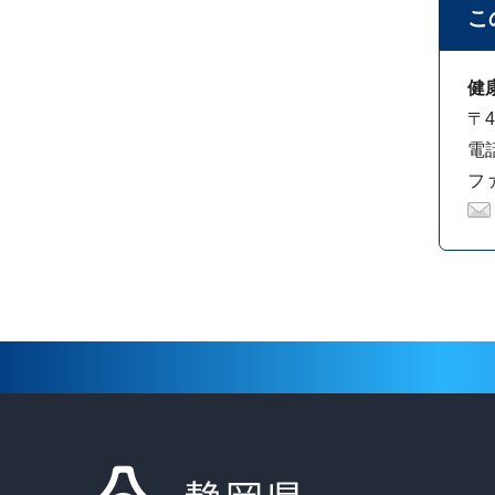
こ
健
〒4
電話
ファ