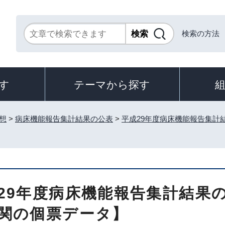
検索の方法
す
テーマから探す
想
>
病床機能報告集計結果の公表
>
平成29年度病床機能報告集計
29年度病床機能報告集計結果
関の個票データ】