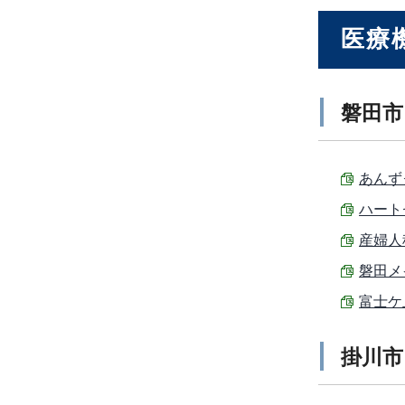
医療
磐田市
あんずク
ハートセ
産婦人
磐田メイ
富士ケ丘
掛川市