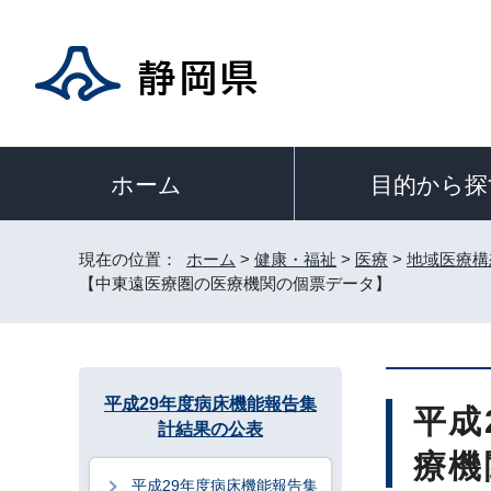
目的から探
ホーム
現在の位置：
ホーム
>
健康・福祉
>
医療
>
地域医療構
【中東遠医療圏の医療機関の個票データ】
平成29年度病床機能報告集
平成
計結果の公表
療機
平成29年度病床機能報告集