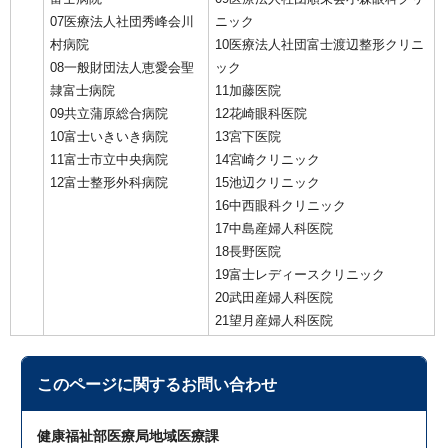
07医療法人社団秀峰会川
ニック
村病院
10医療法人社団富士渡辺整形クリニ
08一般財団法人恵愛会聖
ック
隷富士病院
11加藤医院
09共立蒲原総合病院
12花崎眼科医院
10富士いきいき病院
13宮下医院
11富士市立中央病院
14宮崎クリニック
12富士整形外科病院
15池辺クリニック
16中西眼科クリニック
17中島産婦人科医院
18長野医院
19富士レディースクリニック
20武田産婦人科医院
21望月産婦人科医院
このページに関する
お問い合わせ
健康福祉部医療局地域医療課