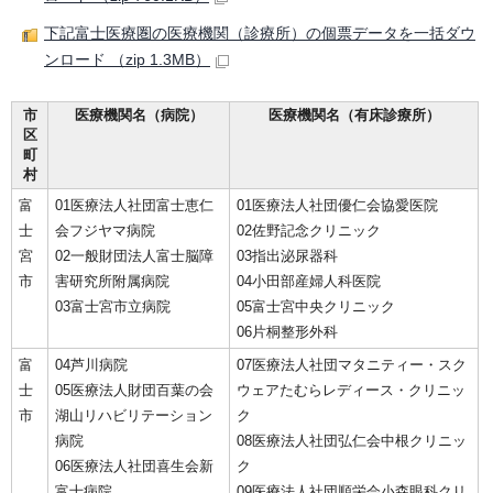
下記富士医療圏の医療機関（診療所）の個票データを一括ダウ
ンロード （zip 1.3MB）
市
医療機関名（病院）
医療機関名（有床診療所）
区
町
村
富
01医療法人社団富士恵仁
01医療法人社団優仁会協愛医院
士
会フジヤマ病院
02佐野記念クリニック
宮
02一般財団法人富士脳障
03指出泌尿器科
市
害研究所附属病院
04小田部産婦人科医院
03富士宮市立病院
05富士宮中央クリニック
06片桐整形外科
富
04芦川病院
07医療法人社団マタニティー・スク
士
05医療法人財団百葉の会
ウェアたむらレディース・クリニッ
市
湖山リハビリテーション
ク
病院
08医療法人社団弘仁会中根クリニッ
06医療法人社団喜生会新
ク
富士病院
09医療法人社団順栄会小森眼科クリ