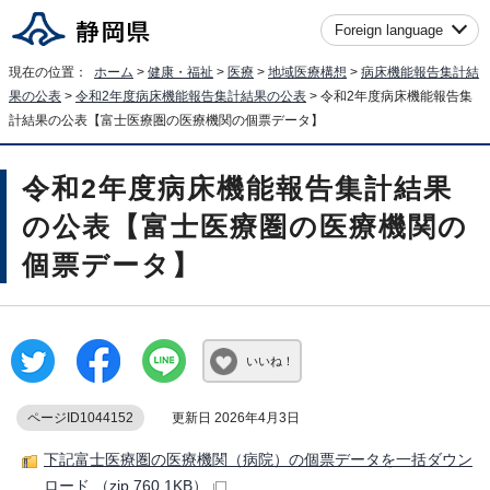
Foreign language
現在の位置：
ホーム
>
健康・福祉
>
医療
>
地域医療構想
>
病床機能報告集計結
果の公表
>
令和2年度病床機能報告集計結果の公表
> 令和2年度病床機能報告集
計結果の公表【富士医療圏の医療機関の個票データ】
令和2年度病床機能報告集計結果
の公表【富士医療圏の医療機関の
個票データ】
いいね！
ページID1044152
更新日 2026年4月3日
下記富士医療圏の医療機関（病院）の個票データを一括ダウン
ロード （zip 760.1KB）