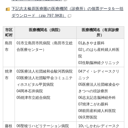
下記志太榛原医療圏の医療機関（診療所）の個票データを一括
ダウンロード （zip 797.9KB）
市区
医療機関名（病院）
医療機関名（有床診療
町村
所）
島田
01市立島田市民病院（島田市立総
01あきやま眼科
市
合医療センター）
02しのはら産科婦人科医
院
03生駒脳神経クリニック
焼津
02医療法人社団綾和会駿河西病院
04アイ・レディースクリ
市
03医療法人社団駿甲会コミュニテ
ニック
ィホスピタル甲賀病院
05医療法人社団峻凌会や
04岡本石井病院
きつべの径診療所
05焼津市立総合病院
06志太記念脳神経外科
07焼津こがわ眼科
08前田産科婦人科医院
09天野医院
藤枝
06聖稜リハビリテーション病院
10いしかわレディースク