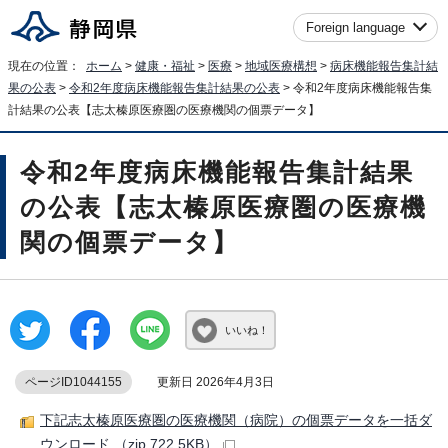
Foreign language
現在の位置：
ホーム
>
健康・福祉
>
医療
>
地域医療構想
>
病床機能報告集計結
果の公表
>
令和2年度病床機能報告集計結果の公表
> 令和2年度病床機能報告集
計結果の公表【志太榛原医療圏の医療機関の個票データ】
令和2年度病床機能報告集計結果
の公表【志太榛原医療圏の医療機
関の個票データ】
いいね！
ページID1044155
更新日 2026年4月3日
下記志太榛原医療圏の医療機関（病院）の個票データを一括ダ
ウンロード （zip 722.5KB）