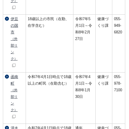
ク）
伊豆
18歳以上の市民（在勤、
令和7年5
健康づ
055-
の国
在学含む）
月1日～令
くり課
949-
市
和8年2月
6820
27日
（外
部リ
ン
ク）
函南
令和7年4月1日時点で18歳
令和7年4
健康づ
055-
町
以上の町民（在勤含む）
月1日～令
くり課
978-
和8年1月
7100
（外
30日
部リ
ン
ク）
清水
令和7年4月1日時点で18歳
通年
健幸づ
055-