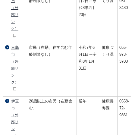
市
齢制限なし）
月2日～令
くり課
951-
和8年2月
3480
（外
20日
部リ
ン
ク）
三島
市民（在勤、在学含む年
令和7年6
健康づ
055-
市
齢制限なし）
月1日～令
くり課
973-
和8年1月
3700
（外
31日
部リ
ン
ク）
伊豆
20歳以上の市民（在勤含
通年
健康長
0558-
市
む）
寿課
72-
9861
（外
部リ
ン