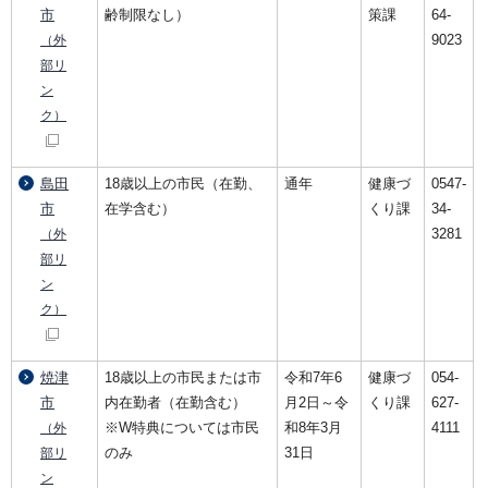
市
齢制限なし）
策課
64-
9023
（外
部リ
ン
ク）
島田
18歳以上の市民（在勤、
通年
健康づ
0547-
市
在学含む）
くり課
34-
3281
（外
部リ
ン
ク）
焼津
18歳以上の市民または市
令和7年6
健康づ
054-
市
内在勤者（在勤含む）
月2日～令
くり課
627-
※W特典については市民
和8年3月
4111
（外
のみ
31日
部リ
ン