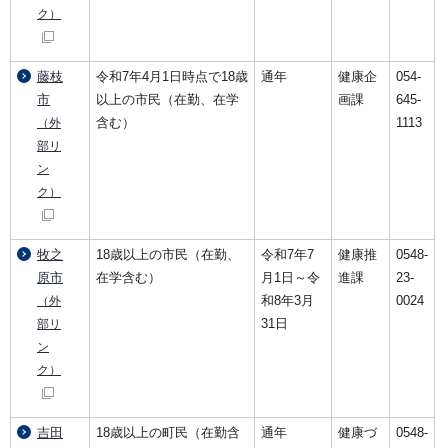
ク）
藤枝
令和7年4月1日時点で18歳
通年
健康企
054-
市
以上の市民（在勤、在学
画課
645-
含む）
1113
（外
部リ
ン
ク）
牧之
18歳以上の市民（在勤、
令和7年7
健康推
0548-
原市
在学含む）
月1日～令
進課
23-
和8年3月
0024
（外
31日
部リ
ン
ク）
吉田
18歳以上の町民（在勤含
通年
健康づ
0548-