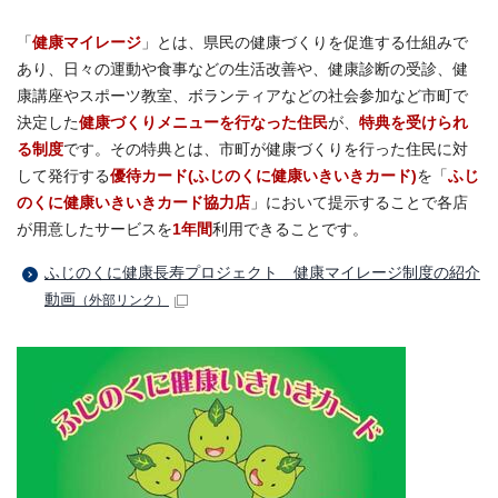
「
健康マイレージ
」とは、県民の健康づくりを促進する仕組みで
あり、日々の運動や食事などの生活改善や、健康診断の受診、健
康講座やスポーツ教室、ボランティアなどの社会参加など市町で
決定した
健康づくりメニューを行なった住民
が、
特典を受けられ
る制度
です。その特典とは、市町が健康づくりを行った住民に対
して発行する
優待カード(ふじのくに健康いきいきカード)
を「
ふじ
のくに健康いきいきカード協力店
」において提示することで各店
が用意したサービスを
1年間
利用できることです。
ふじのくに健康長寿プロジェクト 健康マイレージ制度の紹介
動画
（外部リンク）