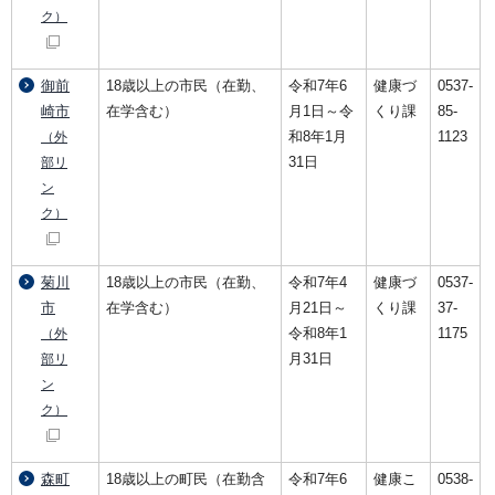
ク）
御前
18歳以上の市民（在勤、
令和7年6
健康づ
0537-
崎市
在学含む）
月1日～令
くり課
85-
和8年1月
1123
（外
31日
部リ
ン
ク）
菊川
18歳以上の市民（在勤、
令和7年4
健康づ
0537-
市
在学含む）
月21日～
くり課
37-
令和8年1
1175
（外
月31日
部リ
ン
ク）
森町
18歳以上の町民（在勤含
令和7年6
健康こ
0538-