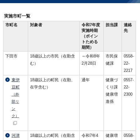
実施市町一覧
市町名
対象者
令和7年度
担当課
連絡
実施時期
先
（ポイン
トためる
期間）
下田市
18歳以上の市民（在勤含
～令和8年
市民保
0558-
む）
2月28日
健課
22-
2217
東伊
18歳以上の町民（在勤、
通年
健康づ
0557-
豆町
在学含む）
くり課
22-
健康増
2300
（外
進係
部リ
ン
ク）
河津
18歳以上の町民（在勤含
令和7年4
健康増
0558-