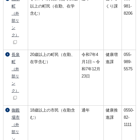
町
以上の町民（在勤、在学
くり課
981-
含む）
8206
（外
部リ
ン
ク）
長泉
20歳以上の町民（在勤、
令和7年4
健康増
055-
町
在学含む）
月1日～令
進課
989-
和7年12月
5575
（外
23日
部リ
ン
ク）
御殿
18歳以上の市民（在勤含
通年
健康推
0550-
場市
む）
進課
82-
1111
（外
部リ
ン