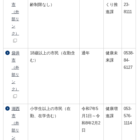
市
齢制限なし）
くり推
23-
進課
8111
（外
部リ
ン
ク）
袋井
18歳以上の市民（在勤含
通年
健康未
0538-
市
む）
来課
84-
6127
（外
部リ
ン
ク）
湖西
小学生以上の市民（在
令和7年5
健康増
053-
市
勤、在学含む）
月1日～令
進課
576-
和8年2月2
1114
（外
日
部リ
ン