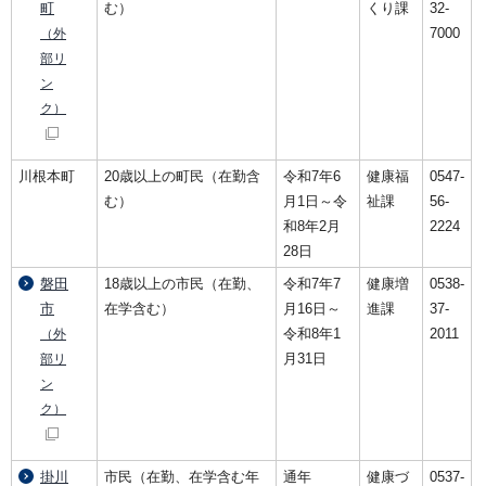
町
む）
くり課
32-
7000
（外
部リ
ン
ク）
川根本町
20歳以上の町民（在勤含
令和7年6
健康福
0547-
む）
月1日～令
祉課
56-
和8年2月
2224
28日
磐田
18歳以上の市民（在勤、
令和7年7
健康増
0538-
市
在学含む）
月16日～
進課
37-
令和8年1
2011
（外
月31日
部リ
ン
ク）
掛川
市民（在勤、在学含む年
通年
健康づ
0537-