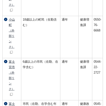
ク）
小山
18歳以上の町民（在勤含
通年
健康増
0550-
町
む）
進課
76-
6668
（外
部リ
ン
ク）
富士
6歳以上の市民（在勤、在
通年
健康増
0544-
宮市
学含む）
進課
22-
2727
（外
部リ
ン
ク）
富士
市民（在勤、在学含む年
通年
健康政
0545-