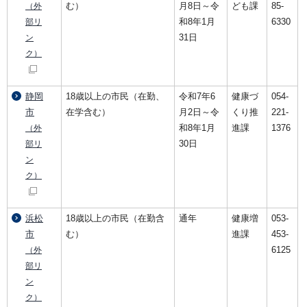
む）
月8日～令
ども課
85-
（外
和8年1月
6330
部リ
31日
ン
ク）
静岡
18歳以上の市民（在勤、
令和7年6
健康づ
054-
市
在学含む）
月2日～令
くり推
221-
和8年1月
進課
1376
（外
30日
部リ
ン
ク）
浜松
18歳以上の市民（在勤含
通年
健康増
053-
市
む）
進課
453-
6125
（外
部リ
ン
ク）