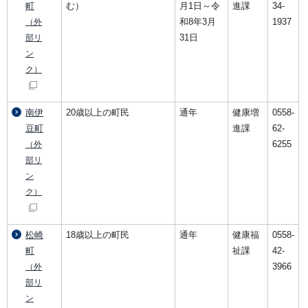
町
む）
月1日～令
進課
34-
和8年3月
1937
（外
31日
部リ
ン
ク）
南伊
20歳以上の町民
通年
健康増
0558-
豆町
進課
62-
6255
（外
部リ
ン
ク）
松崎
18歳以上の町民
通年
健康福
0558-
町
祉課
42-
3966
（外
部リ
ン