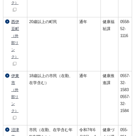
ク）
西伊
20歳以上の町民
通年
健康福
0558-
豆町
祉課
52-
1116
（外
部リ
ン
ク）
伊東
18歳以上の市民（在勤、
通年
健康推
0557-
市
在学含む）
進課
32-
1583
（外
0557-
部リ
32-
ン
1584
ク）
沼津
市民（在勤、在学含む年
令和7年6
健康づ
055-