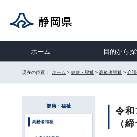
目的から探
ホーム
現在の位置：
ホーム
>
健康・福祉
>
高齢者福祉
>
介護
健康・福祉
令和
（締
高齢者福祉