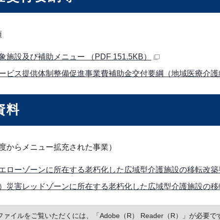
領
象施設及び補助メニュー （PDF 151.5KB）
ービス提供体制整備促進事業費補助金交付要綱（地域医療介護
資料
年度からメニュー拡充された事業）
エローゾーンに所在する老朽化した広域型介護施設の移転改築整備事
）災害レッドゾーンに所在する老朽化した広域型介護施設の移転改築
Fファイルをご覧いただくには、「Adobe（R） Reader（R）」が必