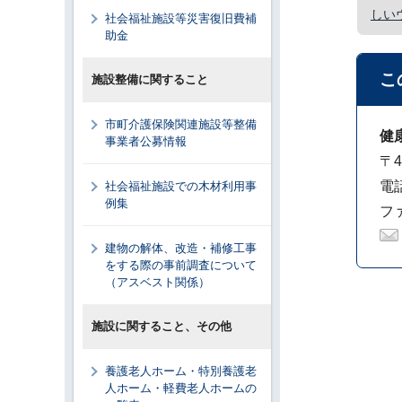
しい
社会福祉施設等災害復旧費補
助金
こ
施設整備に関すること
市町介護保険関連施設等整備
健
事業者公募情報
〒4
電話
社会福祉施設での木材利用事
例集
ファ
建物の解体、改造・補修工事
をする際の事前調査について
（アスベスト関係）
施設に関すること、その他
養護老人ホーム・特別養護老
人ホーム・軽費老人ホームの