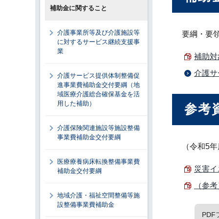
補助金に関すること
介護事業所等及び介護施設等
要綱・要
に対するサービス継続支援事
業
補助対
介護サ
介護サービス提供体制整備促
進事業費補助金交付要綱（地
域医療介護総合確保基金を活
用した補助）
参考
介護保険関連施設等施設整備
事業費補助金交付要綱
（令和5
医療療養病床転換整備事業費
災害イ
補助金交付要綱
（参考
地域介護・福祉空間整備等施
設整備事業費補助金
PD