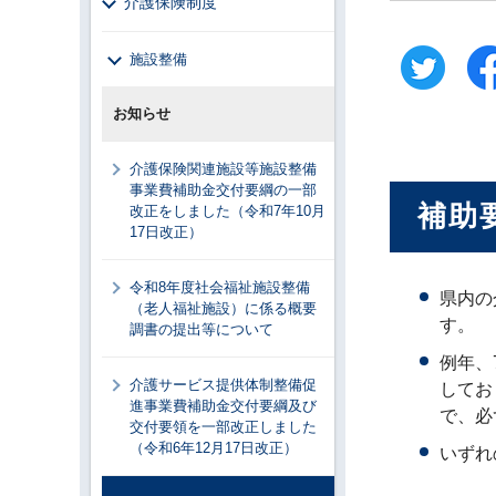
介護保険制度
施設整備
お知らせ
介護保険関連施設等施設整備
事業費補助金交付要綱の一部
補助
改正をしました（令和7年10月
17日改正）
令和8年度社会福祉施設整備
県内の
（老人福祉施設）に係る概要
す。
調書の提出等について
例年、
介護サービス提供体制整備促
してお
進事業費補助金交付要綱及び
で、必
交付要領を一部改正しました
（令和6年12月17日改正）
いずれ