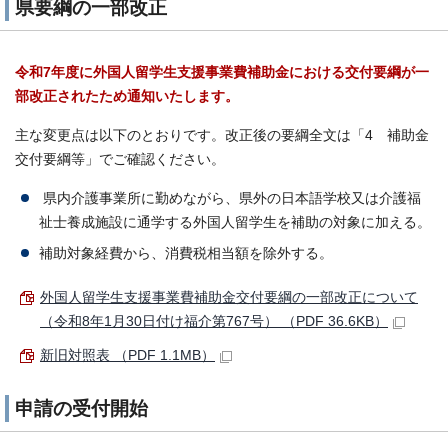
県要綱の一部改正
令和7年度に外国人留学生支援事業費補助金における交付要綱が一
部改正されたため通知いたします。
主な変更点は以下のとおりです。改正後の要綱全文は「4 補助金
交付要綱等」でご確認ください。
県内介護事業所に勤めながら、県外の日本語学校又は介護福
祉士養成施設に通学する外国人留学生を補助の対象に加える。
補助対象経費から、消費税相当額を除外する。
外国人留学生支援事業費補助金交付要綱の一部改正について
（令和8年1月30日付け福介第767号） （PDF 36.6KB）
新旧対照表 （PDF 1.1MB）
申請の受付開始