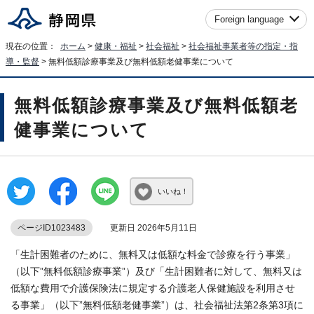
Foreign language
現在の位置：
ホーム
>
健康・福祉
>
社会福祉
>
社会福祉事業者等の指定・指
導・監督
> 無料低額診療事業及び無料低額老健事業について
無料低額診療事業及び無料低額老
健事業について
いいね！
ページID1023483
更新日 2026年5月11日
「生計困難者のために、無料又は低額な料金で診療を行う事業」
（以下”無料低額診療事業”）及び「生計困難者に対して、無料又は
低額な費用で介護保険法に規定する介護老人保健施設を利用させ
る事業」（以下”無料低額老健事業”）は、社会福祉法第2条第3項に