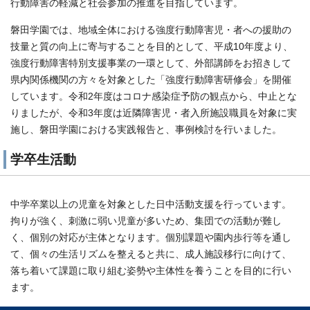
行動障害の軽減と社会参加の推進を目指しています。
磐田学園では、地域全体における強度行動障害児・者への援助の
技量と質の向上に寄与することを目的として、平成10年度より、
強度行動障害特別支援事業の一環として、外部講師をお招きして
県内関係機関の方々を対象とした「強度行動障害研修会」を開催
しています。令和2年度はコロナ感染症予防の観点から、中止とな
りましたが、令和3年度は近隣障害児・者入所施設職員を対象に実
施し、磐田学園における実践報告と、事例検討を行いました。
学卒生活動
中学卒業以上の児童を対象とした日中活動支援を行っています。
拘りが強く、刺激に弱い児童が多いため、集団での活動が難し
く、個別の対応が主体となります。個別課題や園内歩行等を通し
て、個々の生活リズムを整えると共に、成人施設移行に向けて、
落ち着いて課題に取り組む姿勢や主体性を養うことを目的に行い
ます。