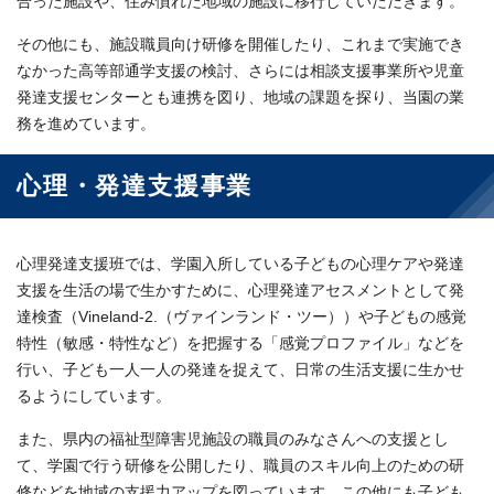
合った施設や、住み慣れた地域の施設に移行していただきます。
その他にも、施設職員向け研修を開催したり、これまで実施でき
なかった高等部通学支援の検討、さらには相談支援事業所や児童
発達支援センターとも連携を図り、地域の課題を探り、当園の業
務を進めています。
心理・発達支援事業
心理発達支援班では、学園入所している子どもの心理ケアや発達
支援を生活の場で生かすために、心理発達アセスメントとして発
達検査（Vineland-2.（ヴァインランド・ツー））や子どもの感覚
特性（敏感・特性など）を把握する「感覚プロファイル」などを
行い、子ども一人一人の発達を捉えて、日常の生活支援に生かせ
るようにしています。
また、県内の福祉型障害児施設の職員のみなさんへの支援とし
て、学園で行う研修を公開したり、職員のスキル向上のための研
修などを地域の支援力アップを図っています。この他にも子ども