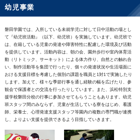
幼児事業
磐田学園では、入所している未就学児に対して日中活動の場とし
て『幼児班活動』（以下、幼児班）を実施しています。幼児班で
は、在籍している児童の発達や障害特性に配慮した環境及び活動
を提供しています。活動内容は、朝の会、園外歩行や室内体育活
動（リトミック、サーキット）による体力作り、自然との触れ合
い、制作活動等を集団で行ったり、個々の発達状況や生活場面に
おける支援目標を考慮した個別の課題を職員と1対1で実施したり
します。加えて、様々な季節行事を通し経験の幅を広げたり、参
観会で保護者との交流を行ったりしています。また、浜松特別支
援学校磐田分校の行事に参加させてもらうこともあります。幼児
班スタッフ間のみならず、児童が生活している寮をはじめ、看護
師、栄養士、心理発達支援スタッフ等園内の複数の専門職が連携
し、よりよい支援を提供できるよう目指していきます。