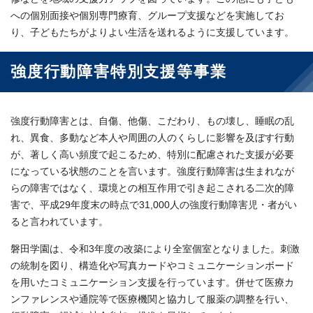
への個別面接や個別専門療育、グループ支援などを実施してお
り、子どもたちがよりよい生活を送れるように支援しています。
強度行動障害特別支援等事業
強度行動障害とは、自傷、他傷、こだわり、もの壊し、睡眠の乱
れ、異食、多動など本人や周囲の人のくらしに影響を及ぼす行動
が、著しく高い頻度で起こるため、特別に配慮された支援が必要
になっている状態のことを言います。強度行動障害は生まれなが
らの障害ではなく、環境との相互作用で引き起こされる二次的障
害で、平成29年度末の時点で31,000人の強度行動障害児・者がい
ると言われています。
磐田学園は、令和3年度の改築により全室個室となりました。刺激
の統制を図り、構造化や写真カードやコミュニケーションボード
を用いたコミュニケーション支援を行っています。併せて医療カ
ンファレンスや通院等で医療機関と協力して服薬の調整を行い、