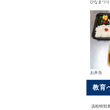
ひなまつり
お弁当
教育
浜松特別