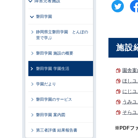
障害児者施設
磐田学園
静岡県立磐田学園 とんぼの
里で学ぶ
施設
磐田学園 施設の概要
磐田学園 学園生活
園舎案内
ほしユ
学園だより
にじユ
磐田学園のサービス
うみユ
そらユ
磐田学園 案内図
※PDFフ
第三者評価 結果報告書