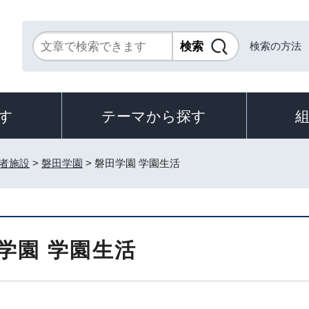
検索の方法
す
テーマから探す
者施設
>
磐田学園
> 磐田学園 学園生活
学園 学園生活