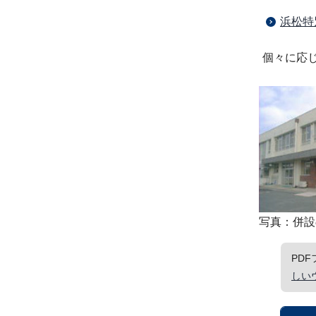
浜松特
個々に応
写真：併設
PD
しい