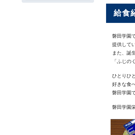
給食
磐田学園
提供して
また、誕
「ふじの
ひとりひ
好きな食
磐田学園
磐田学園