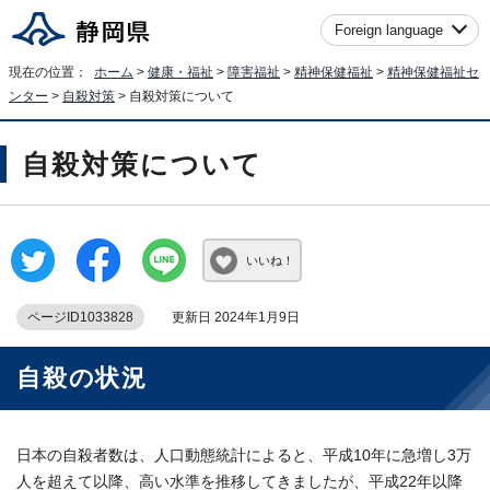
Foreign language
現在の位置：
ホーム
>
健康・福祉
>
障害福祉
>
精神保健福祉
>
精神保健福祉セ
ンター
>
自殺対策
> 自殺対策について
自殺対策について
いいね！
ページID1033828
更新日 2024年1月9日
自殺の状況
日本の自殺者数は、人口動態統計によると、平成10年に急増し3万
人を超えて以降、高い水準を推移してきましたが、平成22年以降