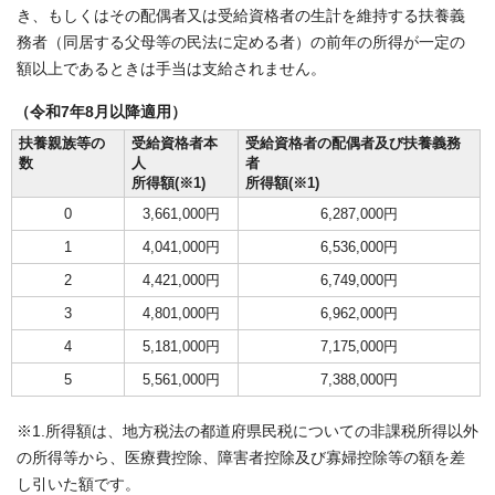
き、もしくはその配偶者又は受給資格者の生計を維持する扶養義
務者（同居する父母等の民法に定める者）の前年の所得が一定の
額以上であるときは手当は支給されません。
（令和7年8月以降適用）
扶養親族等の
受給資格者本
受給資格者の配偶者及び扶養義務
数
人
者
所得額(※1)
所得額(※1)
0
3,661,000円
6,287,000円
1
4,041,000円
6,536,000円
2
4,421,000円
6,749,000円
3
4,801,000円
6,962,000円
4
5,181,000円
7,175,000円
5
5,561,000円
7,388,000円
※1.所得額は、地方税法の都道府県民税についての非課税所得以外
の所得等から、医療費控除、障害者控除及び寡婦控除等の額を差
し引いた額です。