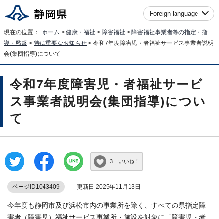
Foreign language
現在の位置：
ホーム
>
健康・福祉
>
障害福祉
>
障害福祉事業者等の指定・指
導・監督
>
特に重要なお知らせ
> 令和7年度障害児・者福祉サービス事業者説明
会(集団指導)について
令和7年度障害児・者福祉サービ
ス事業者説明会(集団指導)につい
て
3 いいね！
ページID1043409
更新日 2025年11月13日
今年度も静岡市及び浜松市内の事業所を除く、すべての県指定障
害者（障害児）福祉サービス事業所・施設を対象に「障害児・者