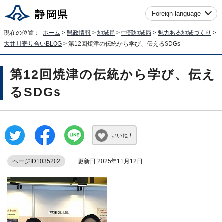
Foreign language
現在の位置：
ホーム
>
県政情報
>
地域局
>
中部地域局
>
魅力ある地域づくり
>
大井川寄り合いBLOG
> 第12回焼津の伝統から学び、伝えるSDGs
第12回焼津の伝統から学び、伝え
るSDGs
いいね！
ページID1035202
更新日 2025年11月12日