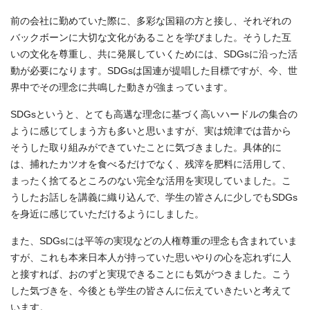
前の会社に勤めていた際に、多彩な国籍の方と接し、それぞれの
バックボーンに大切な文化があることを学びました。そうした互
いの文化を尊重し、共に発展していくためには、SDGsに沿った活
動が必要になります。SDGsは国連が提唱した目標ですが、今、世
界中でその理念に共鳴した動きが強まっています。
SDGsというと、とても高邁な理念に基づく高いハードルの集合の
ように感じてしまう方も多いと思いますが、実は焼津では昔から
そうした取り組みができていたことに気づきました。具体的に
は、捕れたカツオを食べるだけでなく、残滓を肥料に活用して、
まったく捨てるところのない完全な活用を実現していました。こ
うしたお話しを講義に織り込んで、学生の皆さんに少しでもSDGs
を身近に感じていただけるようにしました。
また、SDGsには平等の実現などの人権尊重の理念も含まれていま
すが、これも本来日本人が持っていた思いやりの心を忘れずに人
と接すれば、おのずと実現できることにも気がつきました。こう
した気づきを、今後とも学生の皆さんに伝えていきたいと考えて
います。