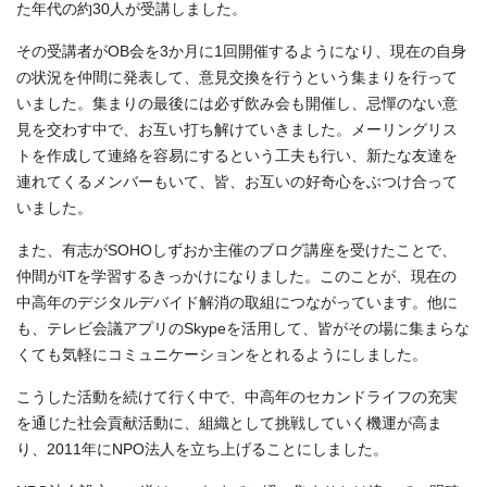
た年代の約30人が受講しました。
その受講者がOB会を3か月に1回開催するようになり、現在の自身
の状況を仲間に発表して、意見交換を行うという集まりを行って
いました。集まりの最後には必ず飲み会も開催し、忌憚のない意
見を交わす中で、お互い打ち解けていきました。メーリングリス
トを作成して連絡を容易にするという工夫も行い、新たな友達を
連れてくるメンバーもいて、皆、お互いの好奇心をぶつけ合って
いました。
また、有志がSOHOしずおか主催のブログ講座を受けたことで、
仲間がITを学習するきっかけになりました。このことが、現在の
中高年のデジタルデバイド解消の取組につながっています。他に
も、テレビ会議アプリのSkypeを活用して、皆がその場に集まらな
くても気軽にコミュニケーションをとれるようにしました。
こうした活動を続けて行く中で、中高年のセカンドライフの充実
を通じた社会貢献活動に、組織として挑戦していく機運が高ま
り、2011年にNPO法人を立ち上げることにしました。