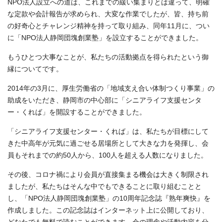
NPO法人設立への道は、これまでの緩い集まりとは違って、明確
な定款や会計報告が求められ、大変な作業でしたが、皆、持ち前
の好奇心とチャレンジ精神を持って取り組み、同年11月に、つい
に「NPO法人静岡団塊創業塾」を設立することができました。
もうひとつ大事なことが、私たちの活動拠点を得られたという御
縁についてです。
2014年の3月に、厚生労働省の「地域支え合い体制つくり事業」の
助成をいただき、静岡市の中心部に「シニアライフ支援センタ
ー・くれば」を開設することができました。
「シニアライフ支援センター・くれば」は、私たちが目標にして
きた中高年が元気に過ごせる居場所として大きな力を発揮し、会
員もそれまでの約50人から、100人を超える人数になりました。
その後、コロナ禍により会員が直接集まる機会は大きく制限され
ましたが、私たちはそんな中でもできることに取り組むことと
し、「NPO法人静岡団塊創業塾」の10周年記念誌『熟年爽快』を
作成しました。この記念誌はインターネット上に公開しており、