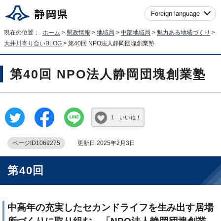
Foreign language
現在の位置：
ホーム
>
県政情報
>
地域局
>
中部地域局
>
魅力ある地域づくり
>
大井川寄り合いBLOG
> 第40回 NPO法人静岡団塊創業塾
第40回 NPO法人静岡団塊創業塾
1 いいね！
ページID1069275
更新日 2025年2月3日
第40回
中高年の充実したセカンドライフを生み出す居場