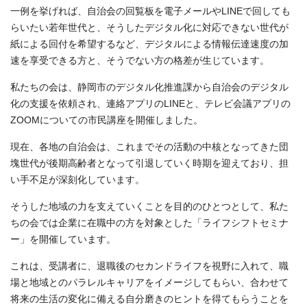
一例を挙げれば、自治会の回覧板を電子メールやLINEで回しても
らいたい若年世代と、そうしたデジタル化に対応できない世代が
紙による回付を希望するなど、デジタルによる情報伝達速度の加
速を享受できる方と、そうでない方の格差が生じています。
私たちの会は、静岡市のデジタル化推進課から自治会のデジタル
化の支援を依頼され、連絡アプリのLINEと、テレビ会議アプリの
ZOOMについての市民講座を開催しました。
現在、各地の自治会は、これまでその活動の中核となってきた団
塊世代が後期高齢者となって引退していく時期を迎えており、担
い手不足が深刻化しています。
そうした地域の力を支えていくことを目的のひとつとして、私た
ちの会では企業に在職中の方を対象とした「ライフシフトセミナ
ー」を開催しています。
これは、受講者に、退職後のセカンドライフを視野に入れて、職
場と地域とのパラレルキャリアをイメージしてもらい、合わせて
将来の生活の変化に備える自分磨きのヒントを得てもらうことを