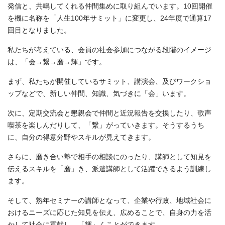
発信と、共鳴してくれる仲間集めに取り組んでいます。10回開催
を機に名称を「人生100年サミット」に変更し、24年度で通算17
回目となりました。
私たちが考えている、会員の社会参加につながる段階のイメージ
は、「会→繋→磨→輝」です。
まず、私たちが開催しているサミット、講演会、及びワークショ
ップなどで、新しい仲間、知識、気づきに「会」います。
次に、定期交流会と懇親会で仲間と近況報告を交換したり、歌声
喫茶を楽しんだりして、「繋」がっていきます。そうするうち
に、自分の得意分野やスキルが見えてきます。
さらに、磨き合い塾で相手の相談にのったり、講師として知見を
伝えるスキルを「磨」き、派遣講師として活躍できるよう訓練し
ます。
そして、熟年セミナーの講師となって、企業や行政、地域社会に
おけるニーズに応じた知見を伝え、広めることで、自身の力を活
かして社会に貢献し、「輝」くことができます。