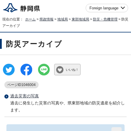
Foreign language
現在の位置：
ホーム
>
県政情報
>
地域局
>
東部地域局
>
防災・危機管理
> 防災
アーカイブ
防災アーカイブ
いいね！
ページID1046004
過去災害の写真
過去に発生した災害の写真や、県東部地域の防災遺産を紹介し
ます。