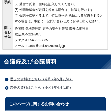
手続
(2) 受付で氏名・住所を記入してください。
(3) 傍聴希望者が定員を超える場合は、抽選を行います。
(4) 会議を傍聴する上で、特に身体的理由による配慮を必要と
する場合は、事前に下記問い合わせ先にお申し出ください。
問い
静岡県 危機管理部 原子力安全対策課 環安協事務局
合わ
電話:054-221-2078
せ先
ファクス:054-221-3685
メール ：antai@pref.shizuoka.lg.jp
会議録及び会議資料
過去の資料はこちら（令和7年5月以降）
過去の資料はこちら（令和7年4月以前）
このページに関する
お問い合わせ