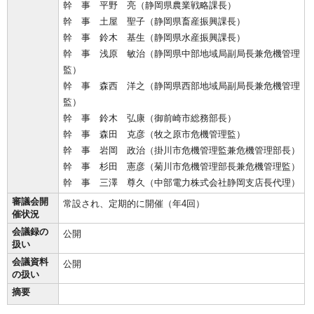
幹 事 平野 亮（静岡県農業戦略課長）
幹 事 土屋 聖子（静岡県畜産振興課長）
幹 事 鈴木 基生（静岡県水産振興課長）
幹 事 浅原 敏治（静岡県中部地域局副局長兼危機管理
監）
幹 事 森西 洋之（静岡県西部地域局副局長兼危機管理
監）
幹 事 鈴木 弘康（御前崎市総務部長）
幹 事 森田 克彦（牧之原市危機管理監）
幹 事 岩岡 政治（掛川市危機管理監兼危機管理部長）
幹 事 杉田 憲彦（菊川市危機管理部長兼危機管理監）
幹 事 三澤 尊久（中部電力株式会社静岡支店長代理）
審議会開
常設され、定期的に開催（年4回）
催状況
会議録の
公開
扱い
会議資料
公開
の扱い
摘要