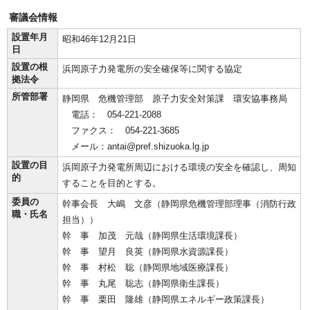
審議会情報
設置年月
昭和46年12月21日
日
設置の根
浜岡原子力発電所の安全確保等に関する協定
拠法令
所管部署
静岡県 危機管理部 原子力安全対策課 環安協事務局
電話： 054-221-2088
ファクス： 054-221-3685
メール：antai@pref.shizuoka.lg.jp
設置の目
浜岡原子力発電所周辺における環境の安全を確認し、周知
的
することを目的とする。
委員の
幹事会長 大嶋 文彦（静岡県危機管理部理事（消防行政
職・氏名
担当））
幹 事 加茂 元哉（静岡県生活環境課長）
幹 事 望月 良英（静岡県水資源課長）
幹 事 村松 聡（静岡県地域医療課長）
幹 事 丸尾 聡志（静岡県衛生課長）
幹 事 栗田 隆雄（静岡県エネルギー政策課長）