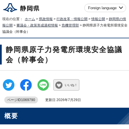
Foreign language
現在の位置：
ホーム
>
県政情報
>
行政改革・情報公開
>
情報公開
>
静岡県の情
報公開
>
審議会・政策形成過程情報
>
危機管理部
> 静岡県原子力発電所環境安全
協議会（幹事会）
静岡県原子力発電所環境安全協議
会（幹事会）
いいね！
ページID1069790
更新日 2026年7月29日
概要