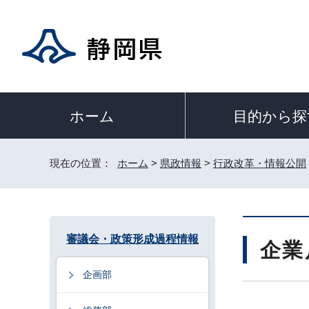
目的から探
ホーム
現在の位置：
ホーム
>
県政情報
>
行政改革・情報公開
審議会・政策形成過程情報
企業
企画部