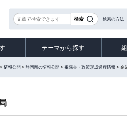
検索の方法
す
テーマから探す
>
情報公開
>
静岡県の情報公開
>
審議会・政策形成過程情報
> 企
局