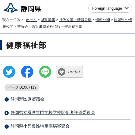
Foreign language
現在の位置：
ホーム
>
県政情報
>
行政改革・情報公開
>
情報公開
>
静岡県の情
報公開
>
審議会・政策形成過程情報
> 健康福祉部
健康福祉部
いいね！
ページID1067119
静岡県医療審議会
静岡県立看護専門学校学校関係者評価委員会
静岡県小児慢性特定疾病審査会