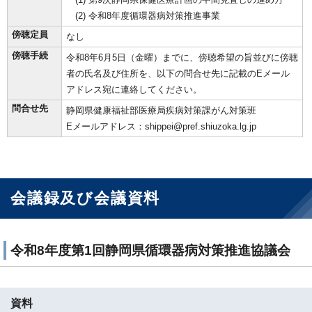
(2) 令和8年度循環器病対策推進事業
傍聴定員
なし
傍聴手続
令和8年6月5日（金曜）までに、傍聴希望の旨並びに傍聴
者の氏名及び住所を、以下の問合せ先に記載のEメール
アドレス宛に連絡してください。
問合せ先
静岡県健康福祉部医療局疾病対策課がん対策班
Eメールアドレス：shippei@pref.shiuzoka.lg.jp
会議録及び会議資料
令和8年度第1回静岡県循環器病対策推進協議会
資料