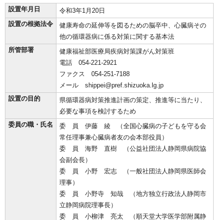
設置年月日
令和3年1月20日
設置の根拠法令
健康寿命の延伸等を図るための脳卒中、心臓病その
他の循環器病に係る対策に関する基本法
所管部署
健康福祉部医療局疾病対策課がん対策班
電話 054-221-2921
ファクス 054-251-7188
メール shippei@pref.shizuoka.lg.jp
設置の目的
県循環器病対策推進計画の策定、推進等に当たり、
必要な事項を検討するため
委員の職・氏名
委 員 伊藤 綾 （全国心臓病の子どもを守る会
常任理事兼心臓病者友の会本部役員）
委 員 海野 直樹 （公益社団法人静岡県病院協
会副会長）
委 員 小野 宏志 （一般社団法人静岡県医師会
理事）
委 員 小野寺 知哉 （地方独立行政法人静岡市
立静岡病院理事長）
委 員 小柳津 亮太 （順天堂大学医学部附属静