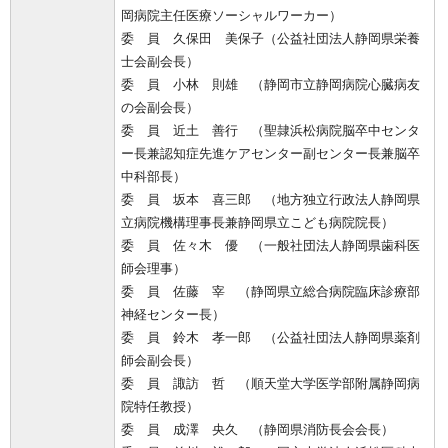
岡病院主任医療ソーシャルワーカー）
委 員 久保田 美保子（公益社団法人静岡県栄養
士会副会長）
委 員 小林 則雄 （静岡市立静岡病院心臓病友
の会副会長）
委 員 近土 善行 （聖隷浜松病院脳卒中センタ
ー長兼認知症先進ケアセンター副センター長兼脳卒
中科部長）
委 員 坂本 喜三郎 （地方独立行政法人静岡県
立病院機構理事長兼静岡県立こども病院院長）
委 員 佐々木 優 （一般社団法人静岡県歯科医
師会理事）
委 員 佐藤 宰 （静岡県立総合病院臨床診療部
神経センター長）
委 員 鈴木 孝一郎 （公益社団法人静岡県薬剤
師会副会長）
委 員 諏訪 哲 （順天堂大学医学部附属静岡病
院特任教授）
委 員 成澤 央久 （静岡県消防長会会長）