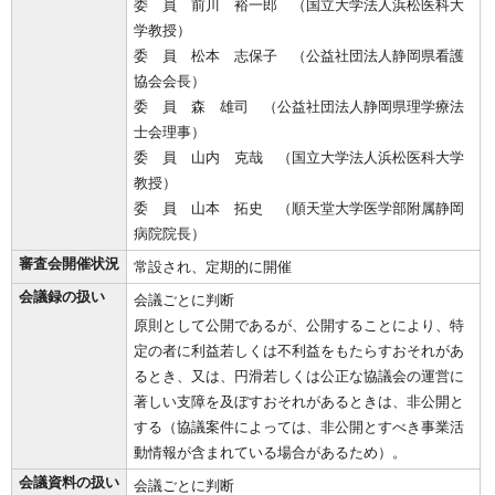
委 員 前川 裕一郎 （国立大学法人浜松医科大
学教授）
委 員 松本 志保子 （公益社団法人静岡県看護
協会会長）
委 員 森 雄司 （公益社団法人静岡県理学療法
士会理事）
委 員 山内 克哉 （国立大学法人浜松医科大学
教授）
委 員 山本 拓史 （順天堂大学医学部附属静岡
病院院長）
審査会開催状況
常設され、定期的に開催
会議録の扱い
会議ごとに判断
原則として公開であるが、公開することにより、特
定の者に利益若しくは不利益をもたらすおそれがあ
るとき、又は、円滑若しくは公正な協議会の運営に
著しい支障を及ぼすおそれがあるときは、非公開と
する（協議案件によっては、非公開とすべき事業活
動情報が含まれている場合があるため）。
会議資料の扱い
会議ごとに判断