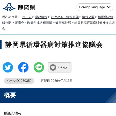
Foreign language
現在の位置：
ホーム
>
県政情報
>
行政改革・情報公開
>
情報公開
>
静岡県の情
報公開
>
審議会・政策形成過程情報
>
健康福祉部
> 静岡県循環器病対策推進協議
会
静岡県循環器病対策推進協議会
いいね！
ページID1070359
更新日 2026年7月13日
概要
審議会情報