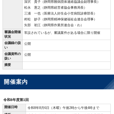
深沢 貴子（静岡県難病団体連絡協議会副理事長）
松永 憲之（静岡県経営者協会事務局長）
三浦 一也（医療法人好生会小笠病院診療部長）
村松 妙子（静岡県精神保健福祉会連合会理事）
矢部 初江（静岡県作業所連合会・わ）
審議会開催
常設されているが、審議案件がある場合に限り開催
状況
会議録の扱
公開
い
会議資料の
公開
扱い
摘要
開催案内
令和8年度第1回
開催日時
令和8年8月6日（木曜）午後2時から午後4時まで