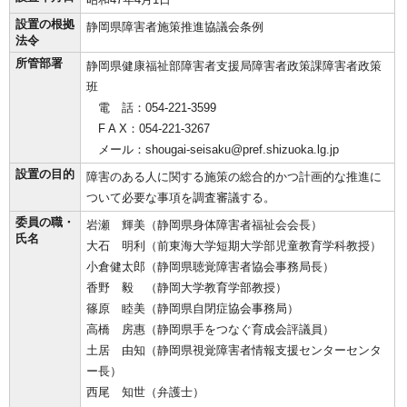
設置の根拠
静岡県障害者施策推進協議会条例
法令
所管部署
静岡県健康福祉部障害者支援局障害者政策課障害者政策
班
電 話：054-221-3599
F A X：054-221-3267
メール：shougai-seisaku@pref.shizuoka.lg.jp
設置の目的
障害のある人に関する施策の総合的かつ計画的な推進に
ついて必要な事項を調査審議する。
委員の職・
岩瀬 輝美（静岡県身体障害者福祉会会長）
氏名
大石 明利（前東海大学短期大学部児童教育学科教授）
小倉健太郎（静岡県聴覚障害者協会事務局長）
香野 毅 （静岡大学教育学部教授）
篠原 睦美（静岡県自閉症協会事務局）
高橋 房惠（静岡県手をつなぐ育成会評議員）
土居 由知（静岡県視覚障害者情報支援センターセンタ
ー長）
西尾 知世（弁護士）