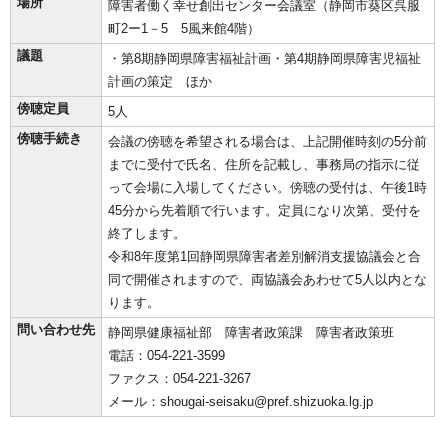
場所
障害者働く幸せ創出センター会議室（静岡市葵区呉服
町2ー1－5 5風来館4階）
議題
・第8期静岡県障害福祉計画・第4期静岡県障害児福祉
計画の策定 ほか
傍聴定員
5人
傍聴手続き
会議の傍聴を希望される場合は、上記開催時刻の5分前
までに受付で氏名、住所を記載し、事務局の指示に従
って会場に入場してください。傍聴の受付は、午後1時
45分から先着順で行います。定員になり次第、受付を
終了します。
令和8年度第1回静岡県障害者差別解消支援協議会と合
同で開催されますので、両協議会あわせて5人以内とな
ります。
問い合わせ先
静岡県健康福祉部 障害者政策課 障害者政策班
電話：054-221-3599
ファクス：054-221-3267
メール：shougai-seisaku@pref.shizuoka.lg.jp