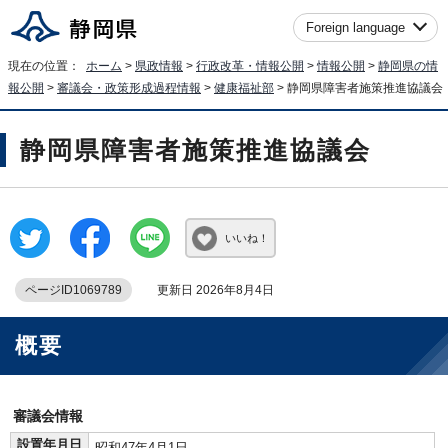
Foreign language
現在の位置：
ホーム
>
県政情報
>
行政改革・情報公開
>
情報公開
>
静岡県の情
報公開
>
審議会・政策形成過程情報
>
健康福祉部
> 静岡県障害者施策推進協議会
静岡県障害者施策推進協議会
いいね！
ページID1069789
更新日 2026年8月4日
概要
審議会情報
設置年月日
昭和47年4月1日