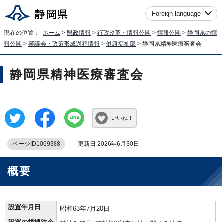
Foreign language
現在の位置：
ホーム
>
県政情報
>
行政改革・情報公開
>
情報公開
>
静岡県の情
報公開
>
審議会・政策形成過程情報
>
健康福祉部
> 静岡県精神医療審査会
静岡県精神医療審査会
いいね！
ページID1069388
更新日 2026年6月30日
概要
設置年月日
昭和63年7月20日
設置の根拠法令