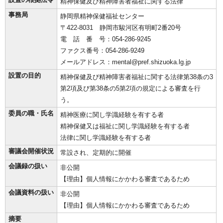
精神保健及び精神障害者福祉に関する法律
事務局
静岡県精神保健福祉センター
〒422-8031 静岡市駿河区有明町2番20号
電 話 番 号：054-286-9245
ファクス番号：054-286-9249
メールアドレス：mental@pref.shizuoka.lg.jp
設置の目的
精神保健及び精神障害者福祉に関する法律第38条の3
第2項及び第38条の5第2項の規定による審査を行
う。
委員の職・氏名
精神医療に関し学識経験を有する者
精神保健又は福祉に関し学識経験を有する者
法律に関し学識経験を有する者
審議会開催状況
常設され、定期的に開催
会議録の扱い
非公開
【理由】個人情報にかかわる審査であるため
会議資料の扱い
非公開
【理由】個人情報にかかわる審査であるため
摘要