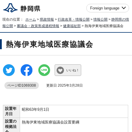
Foreign language
現在の位置：
ホーム
>
県政情報
>
行政改革・情報公開
>
情報公開
>
静岡県の情
報公開
>
審議会・政策形成過程情報
>
健康福祉部
> 熱海伊東地域医療協議会
熱海伊東地域医療協議会
いいね！
ページID1069308
更新日 2025年3月28日
設置年
昭和63年9月1日
月日
設置の
熱海伊東地域医療協議会設置要綱
根拠法
令