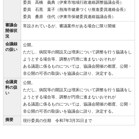
委員 高橋 義典（伊東市地域行政連絡調整協議会長）
委員 石黒 葉子（熱海市健康づくり推進委員連絡会長）
委員 桑原 佳代（伊東市保健委員連絡協議会長）
審議会
常設されているが、審議案件がある場合に限り開催
開催状
況
会議録
公開。
の扱い
ただし、病院等の開設又は増床について調整を行う協議をし
ようとする場合等、調整が円滑に進まないおそれが
ある議題に係るものについては、協議会開催の都度、公開・
非公開の可否の取扱いを協議会に諮り、決定する。
会議資
公開。
料の扱
ただし、病院等の開設又は増床について調整を行う協議をし
い
ようとする場合等、調整が円滑に進まないおそれが
ある議題に係るものについては、協議会開催の都度、公開・
非公開の可否の取扱いを協議会に諮り、決定する。
摘要
現行委員の任期 令和7年3月31日まで