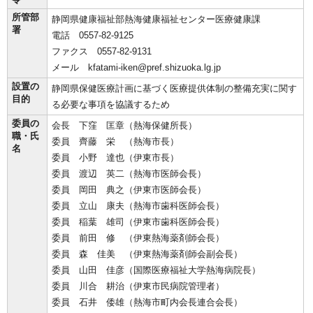
所管部
静岡県健康福祉部熱海健康福祉センター医療健康課
署
電話 0557-82-9125
ファクス 0557-82-9131
メール kfatami-iken@pref.shizuoka.lg.jp
設置の
静岡県保健医療計画に基づく医療提供体制の整備充実に関す
目的
る必要な事項を協議するため
委員の
会長 下窪 匡章（熱海保健所長）
職・氏
委員 齊藤 栄 （熱海市長）
名
委員 小野 達也（伊東市長）
委員 渡辺 英二（熱海市医師会長）
委員 岡田 典之（伊東市医師会長）
委員 立山 康夫（熱海市歯科医師会長）
委員 稲葉 雄司（伊東市歯科医師会長）
委員 前田 修 （伊東熱海薬剤師会長）
委員 森 佳美 （伊東熱海薬剤師会副会長）
委員 山田 佳彦（国際医療福祉大学熱海病院長）
委員 川合 耕治（伊東市民病院管理者）
委員 石井 倭雄（熱海市町内会長連合会長）