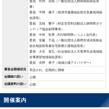
委員 竹内 浩視（一般社団法人静岡県医師会理
事）
委員 平岡 雅子（焼津市健康福祉部次長兼地域福
祉課長）
委員 五味 響子（特定非営利活動法人静岡県ボラ
ンティア協会副理事長）
委員 中村 彰男（KHJ静岡県いっぷく会代表）
委員 安藤 千晶（一般社団法人静岡市清水医師会
総合相談部長兼在宅医療介護相談室長）
委員 大石 直弘（社会福祉法人天竜厚生会地域福
祉事業部地域福祉課長）
委員 見野 孝子（地域介護アドバイザー）
審査会開催状況
常設され、定期的に開催
会議録の扱い
公開
会議資料の扱い
公開
開催案内