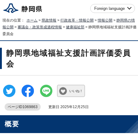
Foreign language
現在の位置：
ホーム
>
県政情報
>
行政改革・情報公開
>
情報公開
>
静岡県の情
報公開
>
審議会・政策形成過程情報
>
健康福祉部
> 静岡県地域福祉支援計画評価
委員会
静岡県地域福祉支援計画評価委員
会
いいね！
ページID1069863
更新日 2025年12月25日
概要