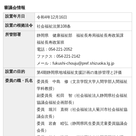
審議会情報
設置年月日
令和4年12月16日
設置の根拠法令
社会福祉法第108条
所管部署
静岡県 健康福祉部 福祉長寿局福祉長寿政策課
福祉長寿政策班
電話：054-221-2052
ファクス：054-221-2142
メール：fukushi-chouju@pref.shizuoka.lg.jp
設置の目的
第4期静岡県地域福祉支援計画の進捗管理と評価
委員の職・氏名
委員長 中島 修（文京学院大学人間学部人間福祉
学科教授）
副委員長 松田 智（社会福祉法人静岡県社会福祉
協議会福祉企画部長）
委員 堀川 直樹（社会福祉法人菊川市社会福祉協
議会次長）
委員 岩倉 睦弘（静岡県民生委員児童委員協議会
会長）