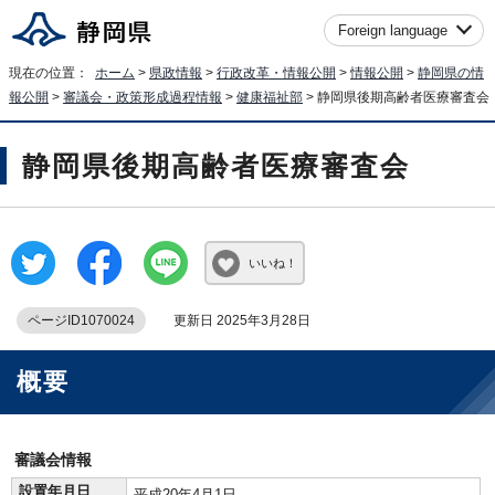
Foreign language
現在の位置：
ホーム
>
県政情報
>
行政改革・情報公開
>
情報公開
>
静岡県の情
報公開
>
審議会・政策形成過程情報
>
健康福祉部
> 静岡県後期高齢者医療審査会
静岡県後期高齢者医療審査会
いいね！
ページID1070024
更新日 2025年3月28日
概要
審議会情報
設置年月日
平成20年4月1日