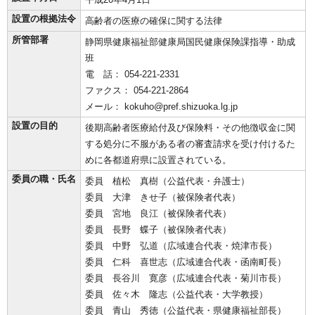
設置の根拠法令
高齢者の医療の確保に関する法律
所管部署
静岡県健康福祉部健康局国民健康保険課指導・助成
班
電 話： 054-221-2331
ファクス： 054-221-2864
メール： kokuho@pref.shizuoka.lg.jp
設置の目的
後期高齢者医療給付及び保険料・その他徴収金に関
する処分に不服がある者の審査請求を受け付けるた
めに各都道府県に設置されている。
委員の職・氏名
委員 植松 真樹（公益代表・弁護士）
委員 大津 きせ子（被保険者代表）
委員 宮地 良江（被保険者代表）
委員 長野 蝶子（被保険者代表）
委員 中野 弘道（広域連合代表・焼津市長）
委員 仁科 喜世志（広域連合代表・函南町長）
委員 長谷川 寛彦（広域連合代表・菊川市長）
委員 佐々木 隆志（公益代表・大学教授）
委員 青山 秀徳（公益代表・県健康福祉部長）