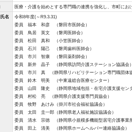
的
医療・介護を始めとする専門職の連携を強化し、市町にお
・氏名
令和8年度(～R9.3.31)
委員 福本 和彦 （磐田市医師会）
委員 鳥居 英文 （磐周医師会）
委員 松田 真和 （小笠医師会）
委員 石川 陽己 （磐周歯科医師会）
委員 市川 智康 （磐田薬剤師会）
委員 新井 晶子 （静岡県訪問介護ステーション協議会
委員 市川 真 （静岡県リハビリテーション専門職団体
委員 鈴木 明美 （中東遠総合医療センター）
委員 山田 隆史 （静岡県地域包括・在宅介護支援セン
委員 村松 亮 （静岡県介護支援専門員協会）
委員 牧野 あけみ（掛川市社会福祉協議会）
委員 太田 圭一郎（静岡県老人福祉施設協議会）
委員 清水 宗徳 （静岡県小規模多機能型居宅介護事業
委員 田上 清美 （静岡県ホームヘルパー連絡協議会）