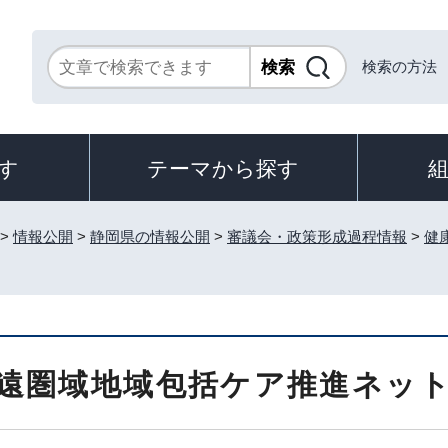
検索の方法
す
テーマから探す
>
情報公開
>
静岡県の情報公開
>
審議会・政策形成過程情報
>
健
遠圏域地域包括ケア推進ネッ