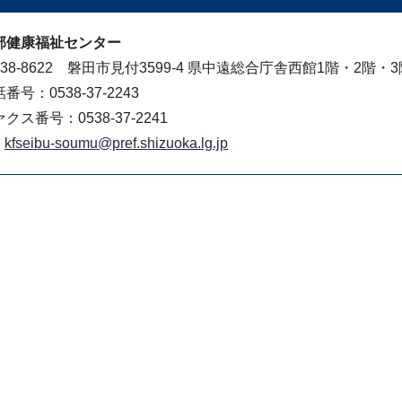
部健康福祉センター
38-8622 磐田市見付3599-4 県中遠総合庁舎西館1階・2階・3
番号：0538-37-2243
クス番号：0538-37-2241
kfseibu-soumu@pref.shizuoka.lg.jp