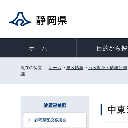
目的から探
ホーム
現在の位置：
ホーム
>
県政情報
>
行政改革・情報公開
議
健康福祉部
中東
静岡県医療審議会