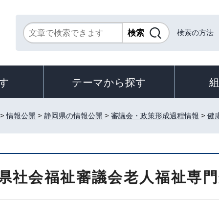
検索の方法
す
テーマから探す
>
情報公開
>
静岡県の情報公開
>
審議会・政策形成過程情報
>
健
県社会福祉審議会老人福祉専門