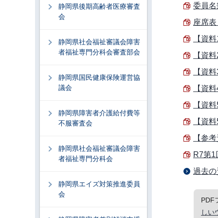
委員名簿
静岡県後期高齢者医療審査
会
座席表 
【資料
静岡県社会福祉審議会障害
者福祉専門分科会審査部会
【資料
【資料
静岡県国民健康保険運営協
議会
【資料
【資料
静岡県障害者介護給付費等
【資料
不服審査会
【参考
静岡県社会福祉審議会障害
R7第1
者福祉専門分科会
過去の
静岡県エイズ対策推進委員
会
PD
しい