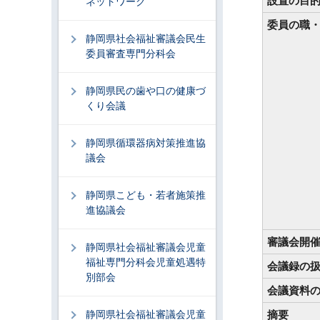
設置の目
ネットワーク
委員の職
静岡県社会福祉審議会民生
委員審査専門分科会
静岡県民の歯や口の健康づ
くり会議
静岡県循環器病対策推進協
議会
静岡県こども・若者施策推
進協議会
審議会開
静岡県社会福祉審議会児童
福祉専門分科会児童処遇特
会議録の
別部会
会議資料
静岡県社会福祉審議会児童
摘要