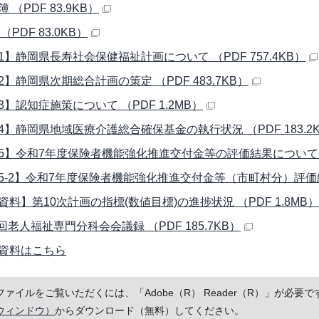
 （PDF 83.9KB）
（PDF 83.0KB）
1】静岡県⻑寿社会保健福祉計画について （PDF 757.4KB）
2】静岡県次期総合計画の策定 （PDF 483.7KB）
3】認知症施策について （PDF 1.2MB）
4】静岡県地域医療介護総合確保基金の執行状況 （PDF 183.2
5】令和7年度保険者機能強化推進交付金等の評価結果について （PD
5-2】令和7年度保険者機能強化推進交付金等（市町村分）評価結果一
資料】第10次計画の指標(数値目標)の進捗状況 （PDF 1.8MB）
回老人福祉専門分科会会議録 （PDF 185.7KB）
資料はこちら
Fファイルをご覧いただくには、「Adobe（R） Reader（R）」が必
ウィンドウ）
からダウンロード（無料）してください。