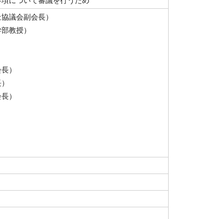
事項について審議を行うため
祉協議会副会長）
学部教授）
会長）
長）
会長）