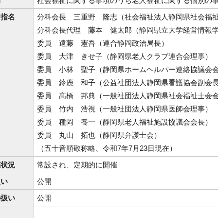
的
社会福祉に関する事項のうち老人福祉に関する個別の
・指名
分科会長 三重野 隆志（社会福祉法人静岡県社会福
分科会長代理 藤本 健太郎（静岡県立大学経営情報
委員 遠藤 憲吾（連合静岡政治局長）
委員 大津 きせ子（静岡県老人クラブ連合会理事）
委員 小林 聖子（静岡県ホームヘルパー連絡協議会
委員 鈴鹿 和子（公益社団法人静岡県看護協会副会
委員 髙橋 邦典（一般社団法人静岡県社会福祉士会
委員 竹内 浩視（一般社団法人静岡県医師会理事）
委員 種岡 養一（静岡県老人福祉施設協議会会長）
委員 丸山 拓也（静岡県弁護士会）
（五十音順敬称略、令和7年7月23日現在）
催状況
常設され、定期的に開催
扱い
公開
の扱い
公開