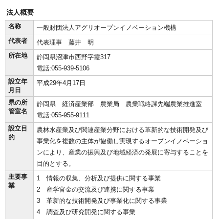
法人概要
名称
一般財団法人アグリオープンイノベーション機構
代表者
代表理事 藤井 明
所在地
静岡県沼津市西野字霞317
電話:055-939-5106
設立年
平成29年4月17日
月日
県の所
静岡県 経済産業部 農業局 農業戦略課先端農業推進室
管室名
電話:055-955-9111
設立目
農林水産業及び関連産業分野における革新的な技術開発及び
的
事業化を複数の主体が協働し実現するオープンイノベーショ
ンにより、産業の振興及び地域経済の発展に寄与することを
目的とする。
主要事
1 情報の収集、分析及び提供に関する事業
業
2 産学官金の交流及び連携に関する事業
3 革新的な技術開発及び事業化に関する事業
4 調査及び研究開発に関する事業