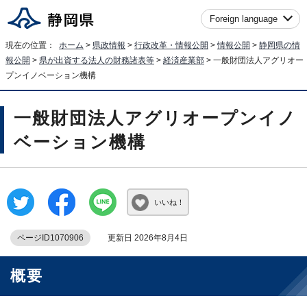
Foreign language
現在の位置：
ホーム
>
県政情報
>
行政改革・情報公開
>
情報公開
>
静岡県の情
報公開
>
県が出資する法人の財務諸表等
>
経済産業部
> 一般財団法人アグリオー
プンイノベーション機構
一般財団法人アグリオープンイノ
ベーション機構
いいね！
ページID1070906
更新日 2026年8月4日
概要