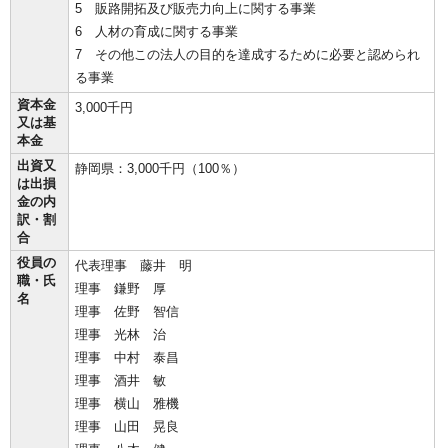
5 販路開拓及び販売力向上に関する事業
6 人材の育成に関する事業
7 その他この法人の目的を達成するために必要と認められ
る事業
資本金
3,000千円
又は基
本金
出資又
静岡県：3,000千円（100％）
は出損
金の内
訳・割
合
役員の
代表理事 藤井 明
職・氏
理事 鎌野 厚
名
理事 佐野 智信
理事 光林 治
理事 中村 泰昌
理事 酒井 敏
理事 横山 雅機
理事 山田 晃良