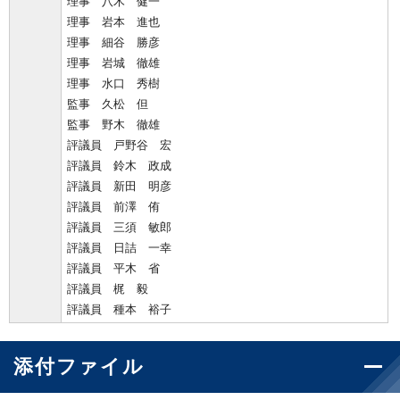
理事 八木 健一
理事 岩本 進也
理事 細谷 勝彦
理事 岩城 徹雄
理事 水口 秀樹
監事 久松 但
監事 野木 徹雄
評議員 戸野谷 宏
評議員 鈴木 政成
評議員 新田 明彦
評議員 前澤 侑
評議員 三須 敏郎
評議員 日詰 一幸
評議員 平木 省
評議員 梶 毅
評議員 種本 裕子
添付ファイル