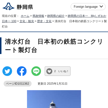
Foreign language
現在の位置：
ホーム
>
県政情報
>
静岡県の紹介
>
静岡県の日本一 Myしずおか
日本一 100
>
文化・観光
>
歴史・文化
> 清水灯台 日本初の鉄筋コンクリート製
灯台
清水灯台 日本初の鉄筋コンクリ
ート製灯台
2 いいね！
ページID1011362
更新日 2025年1月31日