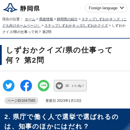
Foreign language
現在の位置：
ホーム
>
県政情報
>
静岡県の紹介
>
ステップしずおかキッズ（こ
ども向けホームページ）
>
ステップしずおかキッズ/しずおかクイズ
> しずおか
クイズ/県の仕事って何？ 第2問
しずおかクイズ/県の仕事って
何？ 第2問
15 いいね！
ページID1047585
更新日 2023年1月13日
2. 県庁で働く人で選挙で選ばれるの
は、知事のほかにはだれ？