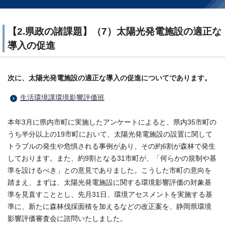
【2.県政の諸課題】（7）太陽光発電施設の適正な
導入の促進
次に、太陽光発電施設の適正な導入の促進についてであります。
生活環境課環境影響評価班
本年3月に県内市町に実施したアンケートによると、県内35市町の
うち半分以上の19市町において、太陽光発電施設の設置に関して
トラブルの発生や危惧される事例があり、その約6割が森林で発生
しております。また、約9割となる31市町が、「何らかの規制や基
準を設けるべき」との意見でありました。こうした市町の意向を
踏まえ、まずは、太陽光発電施設に関する環境影響評価の対象基
準を見直すこととし、先月31日、環境アセスメントを実施する基
準に、新たに森林伐採面積を加えるなどの改正案を、静岡県環境
影響評価審査会に諮問いたしました。