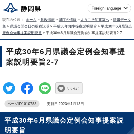
Foreign language
現在の位置：
ホーム
>
県政情報
>
県庁の情報
>
ようこそ知事室へ
>
情報データ
集
>
県議会開会日の提案説明
>
平成30年知事提案説明要旨
>
平成30年6月県議会
定例会知事提案説明要旨
> 平成30年6月県議会定例会知事提案説明要旨2-7
平成30年6月県議会定例会知事提
案説明要旨2-7
いいね！
ページID1010788
更新日 2023年1月13日
平成30年6月県議会定例会知事提案説
明要旨